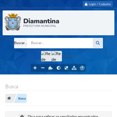
Login / Cadastro
Buscar...
Siga-nos
Busca
Busca
Dica para refinar os resultados encontrados