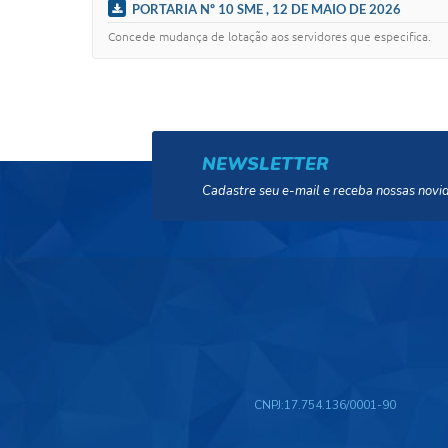
PORTARIA Nº 10 SME , 12 DE MAIO DE 2026
Concede mudança de lotação aos servidores que especifica.
NEWSLETTER
Cadastre seu e-mail e receba nossas novi
CNPJ:
17.754.136/0001-90