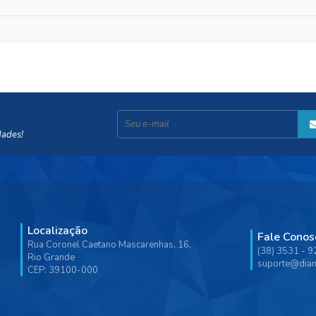
dades!
Localização
Fale Conos
Rua Coronel Caetano Mascarenhas, 16,
(38) 3531 - 
Rio Grande
suporte@diam
CEP: 39100-000