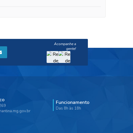
co
Funcionamento
9269
Das 8h às 18h
antina.mg.gov.br