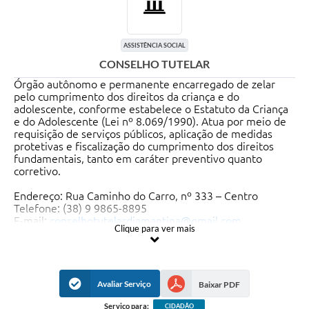
ASSISTÊNCIA SOCIAL
CONSELHO TUTELAR
Órgão autônomo e permanente encarregado de zelar
pelo cumprimento dos direitos da criança e do
adolescente, conforme estabelece o Estatuto da Criança
e do Adolescente (Lei nº 8.069/1990). Atua por meio de
requisição de serviços públicos, aplicação de medidas
protetivas e fiscalização do cumprimento dos direitos
fundamentais, tanto em caráter preventivo quanto
corretivo.
Endereço: Rua Caminho do Carro, nº 333 – Centro
Telefone: (38) 9 9865-8895
E-mail:
conselhotutelardiamantina@gmail.com
Clique para ver mais
Atendimento: Segunda a sexta-feira, das 08h às 17h
Plantão: 24 horas via telefone celular (em regime de
revezamento entre conselheiros)
Avaliar Serviço
Baixar PDF
Serviço para:
CIDADÃO