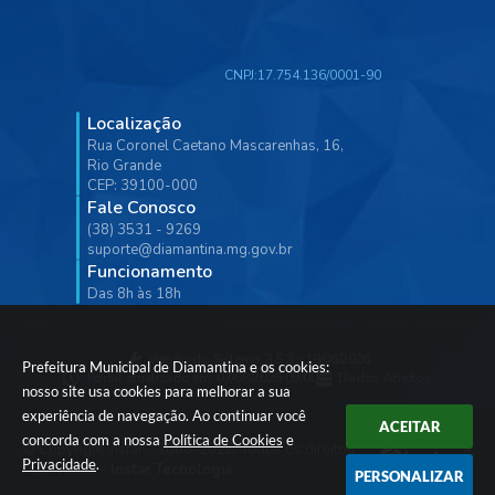
CNPJ:
17.754.136/0001-90
Localização
Rua Coronel Caetano Mascarenhas, 16,
Rio Grande
CEP: 39100-000
Fale Conosco
(38) 3531 - 9269
suporte@diamantina.mg.gov.br
Funcionamento
Das 8h às 18h
Versão do Sistema:
3.5.3 - 19/06/2026
Prefeitura Municipal de Diamantina e os cookies:
Portal atualizado em:
07/08/2026 09:00
Dados Abertos
nosso site usa cookies para melhorar a sua
experiência de navegação. Ao continuar você
ACEITAR
concorda com a nossa
Política de Cookies
e
© Copyright Instar - 2006-2026. Todos os direitos
Privacidade
.
reservados -
Instar Tecnologia
PERSONALIZAR