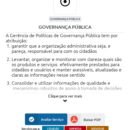
GOVERNANÇA PÚBLICA
GOVERNANÇA PÚBLICA
A Gerência de Políticas de Governança Pública tem por
atribuição:
garantir que a organização administrativa seja, e
pareça, responsável para com os cidadãos
Levantar, organizar e monitorar com clareza quais são
os produtos e serviços efetivamente prestados para
cidadãos e usuários e manter acessíveis, atualizadas e
claras as informações nesse sentido
Consolidar e utilizar informações de qualidade e
mecanismos robustos de apoio à tomada de decisões
administrativas, bem como acerca dos riscos
Clique para ver mais
envolvidos nessas decisões de modo a viabilizar sua
melhor gestão
Dialogar e prestar contas à sociedade, com alicerce
nos princípios administrativos e leis que garantem
Avaliar Serviço
Baixar PDF
acesso à informação
Serviço para:
CIDADÃO
EMPRESA
SERVIDOR