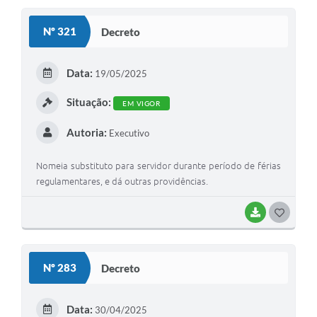
S
Nº 321
Decreto
T
E
Data:
19/05/2025
I
Situação:
EM VIGOR
Autoria:
Executivo
Nomeia substituto para servidor durante período de férias
regulamentares, e dá outras providências.
BAIXAR
G
O
S
Nº 283
Decreto
T
E
Data:
30/04/2025