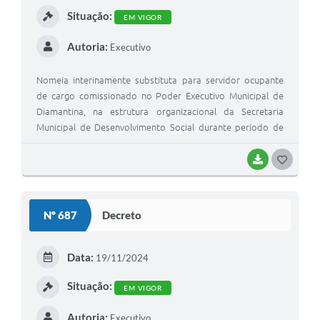
Situação:
EM VIGOR
Autoria:
Executivo
Nomeia interinamente substituta para servidor ocupante
de cargo comissionado no Poder Executivo Municipal de
Diamantina, na estrutura organizacional da Secretaria
Municipal de Desenvolvimento Social durante período de
licença maternidade, e dá outras providências.
BAIXAR
G
O
S
Nº 687
Decreto
T
E
Data:
19/11/2024
I
Situação:
EM VIGOR
Autoria:
Executivo