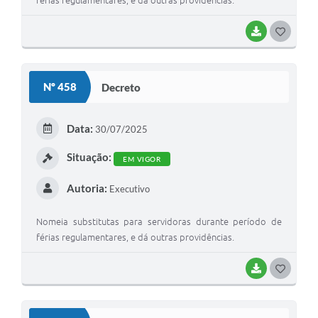
férias regulamentares, e dá outras providências.
BAIXAR
G
O
S
Nº 458
Decreto
T
E
Data:
30/07/2025
I
Situação:
EM VIGOR
Autoria:
Executivo
Nomeia substitutas para servidoras durante período de
férias regulamentares, e dá outras providências.
BAIXAR
G
O
S