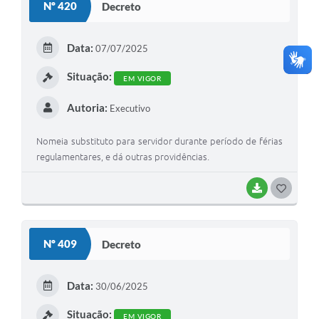
Nº 420
Decreto
T
E
Data:
07/07/2025
I
Situação:
EM VIGOR
Autoria:
Executivo
Nomeia substituto para servidor durante período de férias
regulamentares, e dá outras providências.
BAIXAR
G
O
S
Nº 409
Decreto
T
E
Data:
30/06/2025
I
Situação:
EM VIGOR