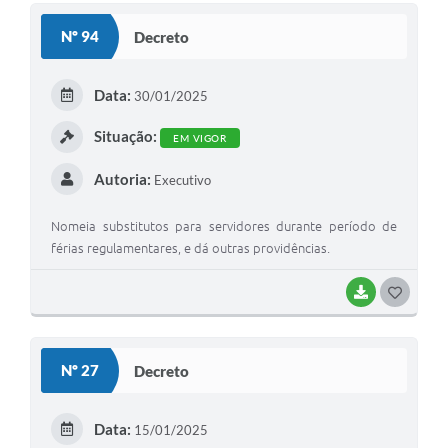
S
Nº 94
Decreto
T
E
Data:
30/01/2025
I
Situação:
EM VIGOR
Autoria:
Executivo
Nomeia substitutos para servidores durante período de
férias regulamentares, e dá outras providências.
BAIXAR
G
O
S
Nº 27
Decreto
T
E
Data:
15/01/2025
I