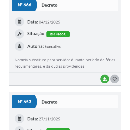
S
Nº 666
Decreto
T
E
Data:
04/12/2025
I
Situação:
EM VIGOR
Autoria:
Executivo
Nomeia substituto para servidor durante período de férias
regulamentares, e dá outras providências.
BAIXAR
G
O
S
Nº 653
Decreto
T
E
Data:
27/11/2025
I