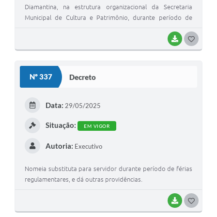
Diamantina, na estrutura organizacional da Secretaria
Municipal de Cultura e Patrimônio, durante período de
Férias Regulamentares, e dá outras providências.
BAIXAR
G
O
S
Nº 337
Decreto
T
E
Data:
29/05/2025
I
Situação:
EM VIGOR
Autoria:
Executivo
Nomeia substituta para servidor durante período de férias
regulamentares, e dá outras providências.
BAIXAR
G
O