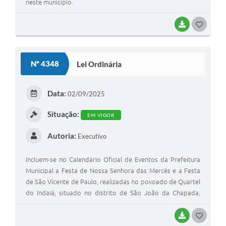
neste município.
BAIXAR
G
O
S
Nº 4348
Lei Ordinária
T
E
Data:
02/09/2025
I
Situação:
EM VIGOR
Autoria:
Executivo
Incluem-se no Calendário Oficial de Eventos da Prefeitura
Municipal a Festa de Nossa Senhora das Mercês e a Festa
de São Vicente de Paulo, realizadas no povoado de Quartel
do Indaiá, situado no distrito de São João da Chapada,
neste município.
BAIXAR
G