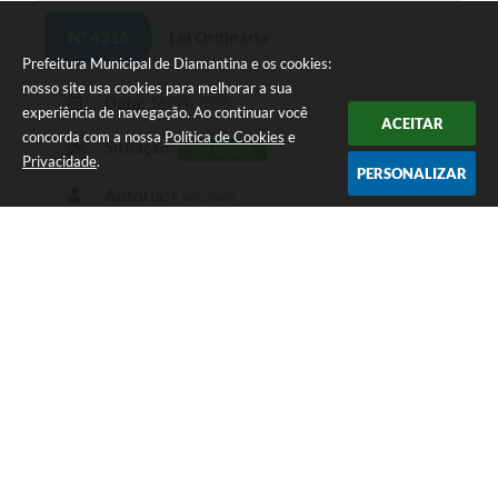
S
Nº 4316
Lei Ordinária
T
Prefeitura Municipal de Diamantina e os cookies:
nosso site usa cookies para melhorar a sua
E
Data:
16/04/2025
experiência de navegação. Ao continuar você
ACEITAR
I
concorda com a nossa
Política de Cookies
e
Situação:
EM VIGOR
Privacidade
.
PERSONALIZAR
Autoria:
Executivo
INSTITUI O DIA DE CONSCIENTIZAÇÃO SOBRE A APRAXIA DE
FALA NA INFÂNCIA (AFI), NO MUNICIPIO DE DIAMANTINA.
BAIXAR
G
O
S
NEWSLETTER
T
Cadastre seu e-mail e receba nossas novidades!
E
I