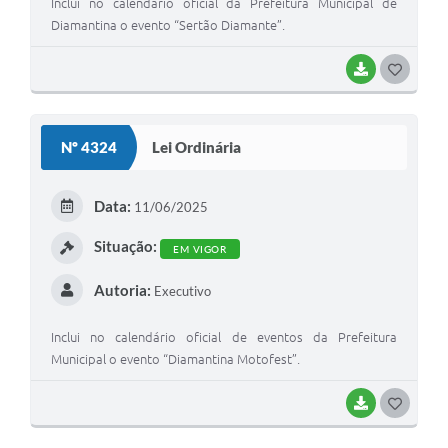
Inclui no calendário oficial da Prefeitura Municipal de
Diamantina o evento “Sertão Diamante”.
BAIXAR
G
O
S
Nº 4324
Lei Ordinária
T
E
Data:
11/06/2025
I
Situação:
EM VIGOR
Autoria:
Executivo
Inclui no calendário oficial de eventos da Prefeitura
Municipal o evento “Diamantina Motofest”.
BAIXAR
G
O