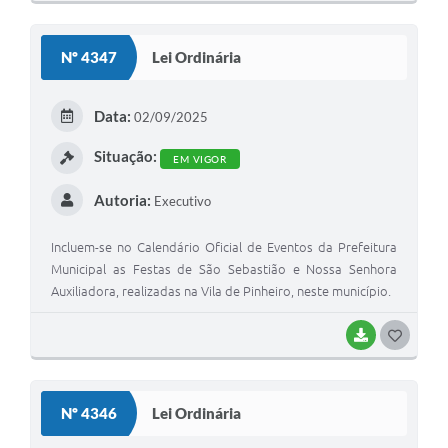
O
S
Nº 4347
Lei Ordinária
T
E
Data:
02/09/2025
I
Situação:
EM VIGOR
Autoria:
Executivo
Incluem-se no Calendário Oficial de Eventos da Prefeitura
Municipal as Festas de São Sebastião e Nossa Senhora
Auxiliadora, realizadas na Vila de Pinheiro, neste município.
BAIXAR
G
O
S
Nº 4346
Lei Ordinária
T