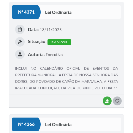
S
Nº 4371
Lei Ordinária
T
E
Data:
13/11/2025
I
Situação:
EM VIGOR
Autoria:
Executivo
INCLUI NO CALENDÁRIO OFICIAL DE EVENTOS DA
PREFEITURA MUNICIPAL, A FESTA DE NOSSA SENHORA DAS
DORES, DO POVOADO DE CAPÃO DA MARAVILHA, A FESTA
IMACULADA CONCEIÇÃO, DA VILA DE PINHEIRO, O DIA 11
DE MARÇO, DATA DO RECONHECIMENTO DO SISTEMA
AGRÍCOLA TRADICIONAL DAS APANHADORAS E
BAIXAR
G
APANHADORES DE FLORES SEMPRE-VIVAS, A SEMANA JK, E
O
DÁ OUTRAS PROVIDÊNCIAS.
S
Nº 4366
Lei Ordinária
T