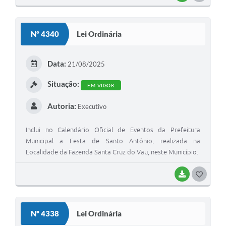
O
S
Nº 4340
Lei Ordinária
T
E
Data:
21/08/2025
I
Situação:
EM VIGOR
Autoria:
Executivo
Inclui no Calendário Oficial de Eventos da Prefeitura
Municipal a Festa de Santo Antônio, realizada na
Localidade da Fazenda Santa Cruz do Vau, neste Município.
BAIXAR
G
O
S
Nº 4338
Lei Ordinária
T