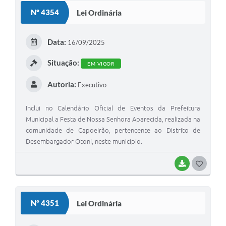
S
Nº 4354
Lei Ordinária
T
E
Data:
16/09/2025
I
Situação:
EM VIGOR
Autoria:
Executivo
Inclui no Calendário Oficial de Eventos da Prefeitura
Municipal a Festa de Nossa Senhora Aparecida, realizada na
comunidade de Capoeirão, pertencente ao Distrito de
Desembargador Otoni, neste município.
BAIXAR
G
O
S
Nº 4351
Lei Ordinária
T