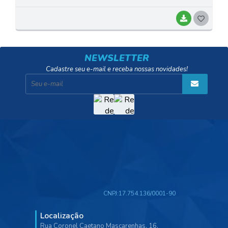
BAIXAR
G
O
S
NEWSLETTER
T
Cadastre seu e-mail e receba nossas novidades!
E
I
CNPJ:
17.754.136/0001-90
Localização
Rua Coronel Caetano Mascarenhas, 16,