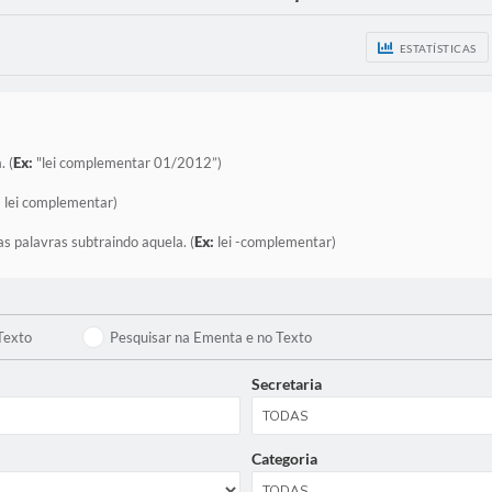
ESTATÍSTICAS
. (
Ex:
"lei complementar 01/2012”)
:
lei complementar)
as palavras subtraindo aquela. (
Ex:
lei -complementar)
Texto
Pesquisar na Ementa e no Texto
Secretaria
Categoria