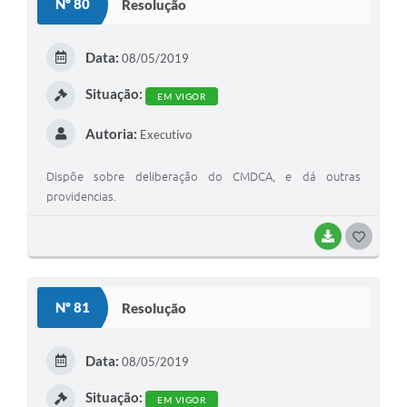
Nº 80
Resolução
T
E
Data:
08/05/2019
I
Situação:
EM VIGOR
Autoria:
Executivo
Dispõe sobre deliberação do CMDCA, e dá outras
providencias.
BAIXAR
G
O
S
Nº 81
Resolução
T
E
Data:
08/05/2019
I
Situação:
EM VIGOR