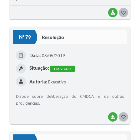
BAIXAR
G
O
S
Nº 79
Resolução
T
E
Data:
08/05/2019
I
Situação:
EM VIGOR
Autoria:
Executivo
Dispõe sobre deliberação do CMDCA, e dá outras
providencias.
BAIXAR
G
O
S