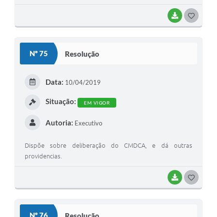
BAIXAR
G
O
S
Nº 75
Resolução
T
E
Data:
10/04/2019
I
Situação:
EM VIGOR
Autoria:
Executivo
Dispõe sobre deliberação do CMDCA, e dá outras
providencias.
BAIXAR
G
O
S
Nº 76
Resolução