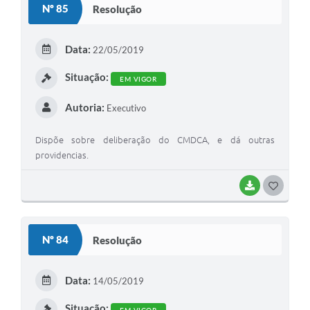
Nº 85
Resolução
T
E
Data:
22/05/2019
I
Situação:
EM VIGOR
Autoria:
Executivo
Dispõe sobre deliberação do CMDCA, e dá outras
providencias.
BAIXAR
G
O
S
Nº 84
Resolução
T
E
Data:
14/05/2019
I
Situação:
EM VIGOR