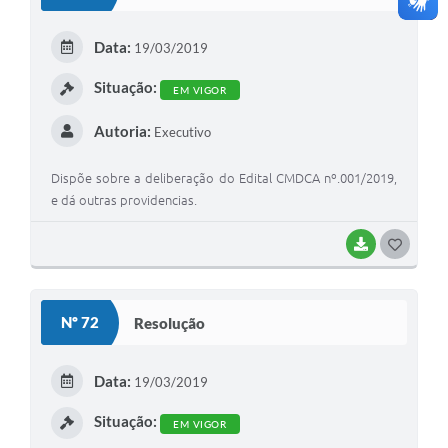
T
E
Data:
19/03/2019
I
Situação:
EM VIGOR
Autoria:
Executivo
Dispõe sobre a deliberação do Edital CMDCA nº.001/2019,
e dá outras providencias.
BAIXAR
G
O
S
Nº 72
Resolução
T
E
Data:
19/03/2019
I
Situação:
EM VIGOR