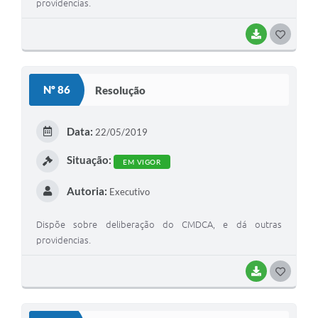
providencias.
BAIXAR
G
O
S
Nº 86
Resolução
T
E
Data:
22/05/2019
I
Situação:
EM VIGOR
Autoria:
Executivo
Dispõe sobre deliberação do CMDCA, e dá outras
providencias.
BAIXAR
G
O
S