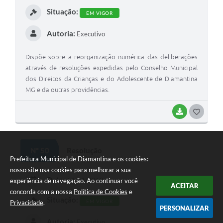
I
Situação:
EM VIGOR
Autoria:
Executivo
Dispõe sobre a reorganização numérica das deliberações
através de resoluções expedidas pelo Conselho Municipal
dos Direitos da Crianças e do Adolescente de Diamantina
MG e da outras providências.
BAIXAR
G
O
S
Nº 50
Resolução
T
Prefeitura Municipal de Diamantina e os cookies:
nosso site usa cookies para melhorar a sua
E
Data:
14/11/2018
experiência de navegação. Ao continuar você
ACEITAR
I
concorda com a nossa
Política de Cookies
e
Situação:
EM VIGOR
Privacidade
.
PERSONALIZAR
Autoria:
Executivo