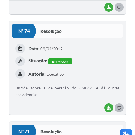
BAIXAR
G
O
S
Nº 74
Resolução
T
E
Data:
09/04/2019
I
Situação:
EM VIGOR
Autoria:
Executivo
Dispõe sobre a deliberação do CMDCA, e dá outras
providencias.
BAIXAR
G
O
S
Nº 71
Resolução