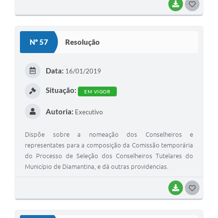
BAIXAR
G
O
S
Nº 57
Resolução
T
E
Data:
16/01/2019
I
Situação:
EM VIGOR
Autoria:
Executivo
Dispõe sobre a nomeação dos Conselheiros e
representates para a composição da Comissão temporária
do Processo de Seleção dos Conselheiros Tutelares do
Município de Diamantina, e dá outras providencias.
BAIXAR
G
O
S