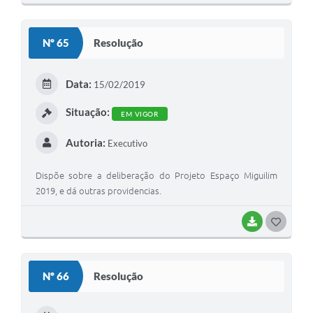
O
S
Nº 65
Resolução
T
E
Data:
15/02/2019
I
Situação:
EM VIGOR
Autoria:
Executivo
Dispõe sobre a deliberação do Projeto Espaço Miguilim
2019, e dá outras providencias.
BAIXAR
G
O
S
Nº 66
Resolução
T
E