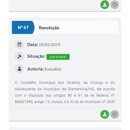
BAIXAR
G
O
S
Nº 67
Resolução
T
E
Data:
19/02/2019
I
Situação:
EM VIGOR
Autoria:
Executivo
O Conselho Municipal dos Direitos da Criança e do
Adolescente do Município de Diamantina/MG, de acordo
com o disposto nos artigos 90 e 91 da lei federal nº.
8069/1990, artigo 13, incisos X e XI da lei municipal nº. 3547
de 28 de maio de 2010, e os conselheiros em Sessão
Plenária de número 103, de 19/02/2019.
BAIXAR
G
O