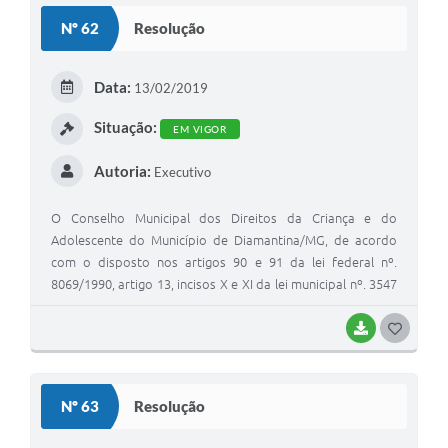
S
Nº 62
Resolução
T
E
Data:
13/02/2019
I
Situação:
EM VIGOR
Autoria:
Executivo
O Conselho Municipal dos Direitos da Criança e do
Adolescente do Município de Diamantina/MG, de acordo
com o disposto nos artigos 90 e 91 da lei federal nº.
8069/1990, artigo 13, incisos X e XI da lei municipal nº. 3547
de 28 de maio de 2010, e os conselheiros em Sessão
Plenária de número 101, de 13/02/2019.
BAIXAR
G
O
S
Nº 63
Resolução
T