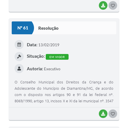
BAIXAR
G
O
S
Nº 61
Resolução
T
E
Data:
13/02/2019
I
Situação:
EM VIGOR
Autoria:
Executivo
O Conselho Municipal dos Direitos da Criança e do
Adolescente do Município de Diamantina/MG, de acordo
com o disposto nos artigos 90 e 91 da lei federal nº.
8069/1990, artigo 13, incisos X e XI da lei municipal nº. 3547
de 28 de maio de 2010, e os conselheiros em Sessão
Plenária de número 101, de 13/02/2019.
BAIXAR
G
O