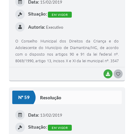
Data:
15/02/2019
I
Situação:
EM VIGOR
Autoria:
Executivo
O Conselho Municipal dos Direitos da Criança e do
Adolescente do Município de Diamantina/MG, de acordo
com o disposto nos artigos 90 e 91 da lei federal nº.
8069/1990, artigo 13, incisos X e XI da lei municipal nº. 3547
de 28 de maio de 2010, e os conselheiros em Sessão
Plenária de número 102, de 15/02/2019.
BAIXAR
G
O
S
Nº 59
Resolução
T
E
Data:
13/02/2019
I
Situação:
EM VIGOR