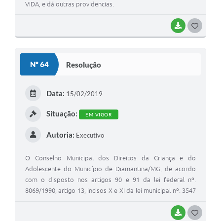
VIDA, e dá outras providencias.
BAIXAR
G
O
S
Nº 64
Resolução
T
E
Data:
15/02/2019
I
Situação:
EM VIGOR
Autoria:
Executivo
O Conselho Municipal dos Direitos da Criança e do
Adolescente do Município de Diamantina/MG, de acordo
com o disposto nos artigos 90 e 91 da lei federal nº.
8069/1990, artigo 13, incisos X e XI da lei municipal nº. 3547
de 28 de maio de 2010, e os conselheiros em Sessão
Plenária de número 102, de 15/02/2019.
BAIXAR
G