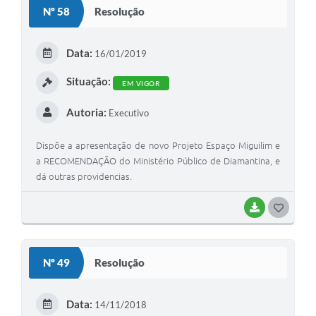
Nº 58
Resolução
T
E
Data:
16/01/2019
I
Situação:
EM VIGOR
Autoria:
Executivo
Dispõe a apresentação de novo Projeto Espaço Miguilim e
a RECOMENDAÇÃO do Ministério Público de Diamantina, e
dá outras providencias.
BAIXAR
G
O
S
Nº 49
Resolução
T
E
Data:
14/11/2018