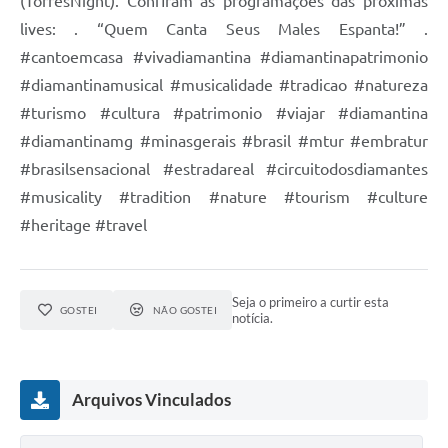
(TorresNight). Confiram as programações das próximas
lives: . “Quem Canta Seus Males Espanta!” .
#cantoemcasa #vivadiamantina #diamantinapatrimonio
#diamantinamusical #musicalidade #tradicao #natureza
#turismo #cultura #patrimonio #viajar #diamantina
#diamantinamg #minasgerais #brasil #mtur #embratur
#brasilsensacional #estradareal #circuitodosdiamantes
#musicality #tradition #nature #tourism #culture
#heritage #travel
Seja o primeiro a curtir esta
GOSTEI
NÃO GOSTEI
notícia.
Arquivos Vinculados