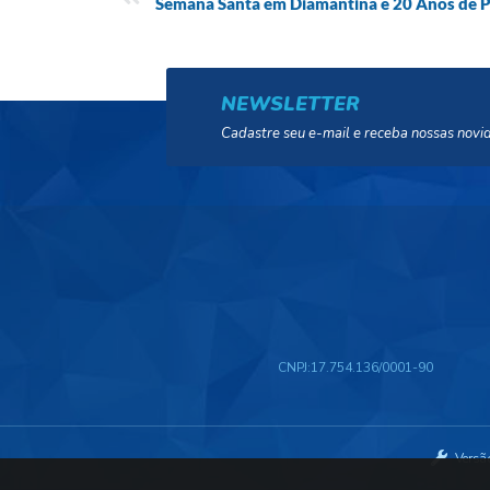
Semana Santa em Diamantina e 20 Anos de 
NEWSLETTER
Cadastre seu e-mail e receba nossas novi
CNPJ:
17.754.136/0001-90
Versã