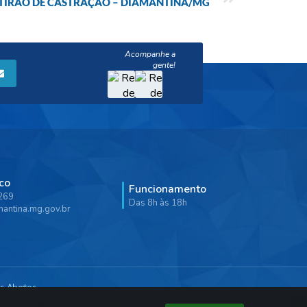
TIRÃO DE CASTRAÇÃO – DIAMANTINA/MG
co
Funcionamento
9269
Das 8h às 18h
antina.mg.gov.br
s Abertos