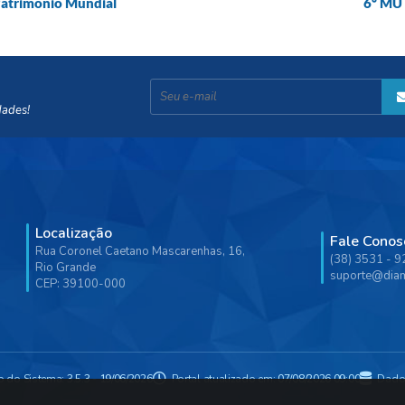
Patrimônio Mundial
6º MU
dades!
Localização
Fale Conos
Rua Coronel Caetano Mascarenhas, 16,
(38) 3531 - 
Rio Grande
suporte@diam
CEP: 39100-000
o do Sistema:
3.5.3 - 19/06/2026
Portal atualizado em:
07/08/2026 09:00
Dado