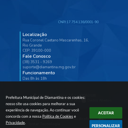
CNPJ:
17.754.136/0001-90
Localização
Rua Coronel Caetano Mascarenhas, 16,
Rio Grande
CEP: 39100-000
Fale Conosco
(38) 3531 - 9269
suporte@diamantina.mg.gov.br
Funcionamento
Das 8h às 18h
Versão do Sistema:
3.5.3 - 19/06/2026
Prefeitura Municipal de Diamantina e os cookies:
Portal atualizado em:
07/08/2026 16:53
Dados Abertos
nosso site usa cookies para melhorar a sua
experiência de navegação. Ao continuar você
ACEITAR
concorda com a nossa
Política de Cookies
e
© Copyright Instar - 2006-2026. Todos os direitos
Privacidade
.
reservados -
Instar Tecnologia
PERSONALIZAR