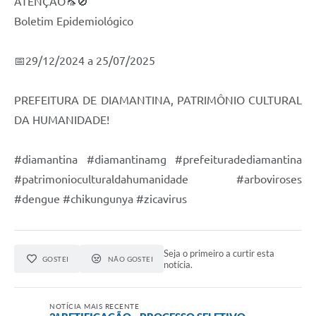
ATENÇÃO🦟🚫
Boletim Epidemiológico
📅29/12/2024 a 25/07/2025
PREFEITURA DE DIAMANTINA, PATRIMÔNIO CULTURAL
DA HUMANIDADE!
#diamantina #diamantinamg #prefeituradediamantina
#patrimonioculturaldahumanidade #arboviroses
#dengue #chikungunya #zicavirus
Seja o primeiro a curtir esta
GOSTEI
NÃO GOSTEI
notícia.
NOTÍCIA MAIS RECENTE