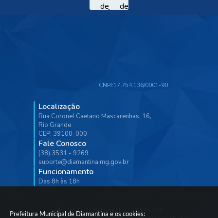
CNPJ:
17.754.136/0001-90
Localização
Rua Coronel Caetano Mascarenhas, 16,
Rio Grande
CEP: 39100-000
Fale Conosco
(38) 3531 - 9269
suporte@diamantina.mg.gov.br
Funcionamento
Das 8h às 18h
Versão do Sistema:
3.5.3 - 19/06/2026
Prefeitura Municipal de Diamantina e os cookies: