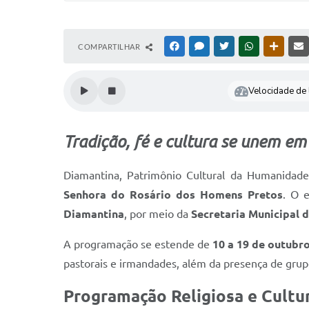
COMPARTILHAR
FACEBOOK
MESSENGER
TWITTER
WHATSAPP
OUTRAS
Velocidade de l
Tradição, fé e cultura se unem e
Diamantina, Patrimônio Cultural da Humanidade,
Senhora do Rosário dos Homens Pretos
. O 
Diamantina
, por meio da
Secretaria Municipal 
A programação se estende de
10 a 19 de outubr
pastorais e irmandades, além da presença de grupo
Programação Religiosa e Cultu