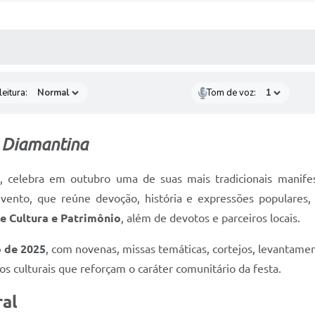
 MÍDIAS
RECEBA NOTÍCIAS
eitura:
Tom de voz:
m Diamantina
 celebra em outubro uma de suas mais tradicionais manifest
evento, que reúne devoção, história e expressões populares
de Cultura e Patrimônio
, além de devotos e parceiros locais.
o de 2025
, com novenas, missas temáticas, cortejos, levantamen
s culturais que reforçam o caráter comunitário da festa.
ral