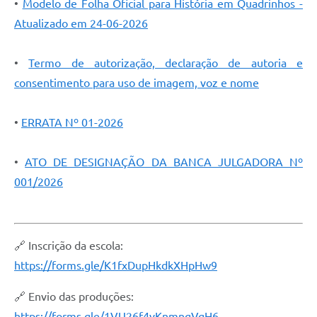
•
Modelo de Folha Oficial para História em Quadrinhos -
Atualizado em 24-06-2026
•
Termo de autorização, declaração de autoria e
consentimento para uso de imagem, voz e nome
•
ERRATA Nº 01-2026
•
ATO DE DESIGNAÇÃO DA BANCA JULGADORA Nº
001/2026
🔗 Inscrição da escola:
https://forms.gle/K1fxDupHkdkXHpHw9
🔗 Envio das produções:
https://forms.gle/1VU26f4vKnmngVgH6