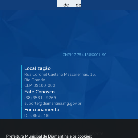
CNPJ:
17.754.136/0001-90
Localização
Rua Coronel Caetano Mascarenhas, 16,
Rio Grande
CEP: 39100-000
Fale Conosco
(38) 3531 - 9269
suporte@diamantina.mg.gov.br
Funcionamento
Das 8h às 18h
Versão do Sistema:
3.5.3 - 19/06/2026
Prefeitura Municipal de Diamantina e os cookies: