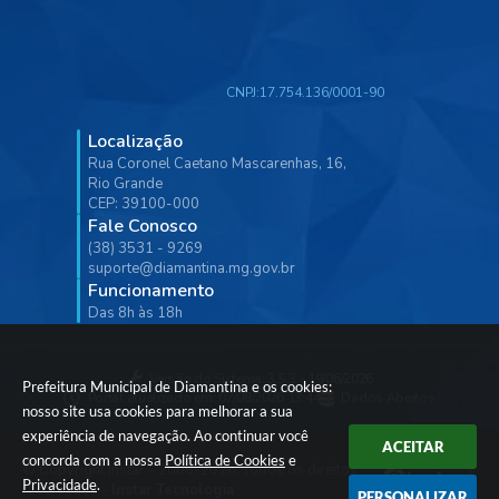
CNPJ:
17.754.136/0001-90
Localização
Rua Coronel Caetano Mascarenhas, 16,
Rio Grande
CEP: 39100-000
Fale Conosco
(38) 3531 - 9269
suporte@diamantina.mg.gov.br
Funcionamento
Das 8h às 18h
Versão do Sistema:
3.5.3 - 19/06/2026
Prefeitura Municipal de Diamantina e os cookies:
Portal atualizado em:
07/08/2026 13:44
Dados Abertos
nosso site usa cookies para melhorar a sua
experiência de navegação. Ao continuar você
ACEITAR
concorda com a nossa
Política de Cookies
e
© Copyright Instar - 2006-2026. Todos os direitos
Privacidade
.
reservados -
Instar Tecnologia
PERSONALIZAR