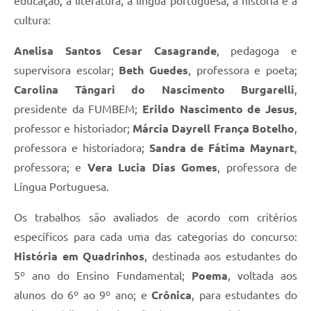
educação, à literatura, à língua portuguesa, à história e à
cultura:
Anelisa Santos Cesar Casagrande
, pedagoga e
supervisora escolar;
Beth Guedes
, professora e poeta;
Carolina Tângari do Nascimento Burgarelli
,
presidente da FUMBEM;
Erildo Nascimento de Jesus
,
professor e historiador;
Márcia Dayrell França Botelho
,
professora e historiadora;
Sandra de Fátima Maynart
,
professora; e
Vera Lucia Dias Gomes
, professora de
Língua Portuguesa.
Os trabalhos são avaliados de acordo com critérios
específicos para cada uma das categorias do concurso:
História em Quadrinhos
, destinada aos estudantes do
5º ano do Ensino Fundamental;
Poema
, voltada aos
alunos do 6º ao 9º ano; e
Crônica
, para estudantes do