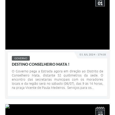
JUL
01
01 JUL 2024 - 17h18
GOVERNO
DESTINO CONSELHEIRO MATA !
O Governo pega a Estrada agora em direção ao Distrito de
Conselheiro Mata, distante 52 quilômetros da sede. O
encontro das secretarias municipais com os moradores
locais e da região será no sábado (06/07), das 9 às 14 horas,
na praça Vicente de Paula Medeiros. Serviços para os...
JUN