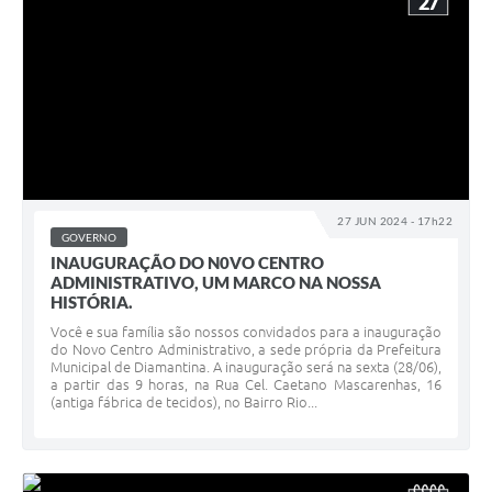
27
27 JUN 2024 - 17h22
GOVERNO
INAUGURAÇÃO DO N0VO CENTRO
ADMINISTRATIVO, UM MARCO NA NOSSA
HISTÓRIA.
Você e sua família são nossos convidados para a inauguração
do Novo Centro Administrativo, a sede própria da Prefeitura
Municipal de Diamantina. A inauguração será na sexta (28/06),
a partir das 9 horas, na Rua Cel. Caetano Mascarenhas, 16
(antiga fábrica de tecidos), no Bairro Rio...