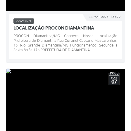
11 MAR 2025 - 15h29
GOVERNO
LOCALIZAÇÃO PROCON DIAMANTINA
PROCON Diamantina/MG Conheça Nossa Localização
Prefeitura de Diamantina Rua Coronel Caetano Mascarenhas,
16, Rio Grande Diamantina/MG Funcionamento: Segunda a
Sexta 8h às 17h PREFEITURA DE DIAMANTINA
MAR
07