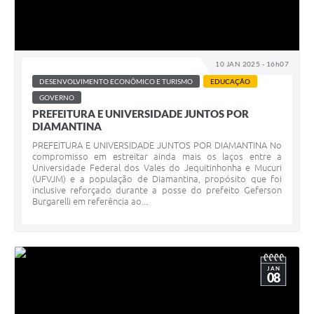
10 JAN 2025 - 16h07
DESENVOLVIMENTO ECONÔMICO E TURISMO
EDUCAÇÃO
GOVERNO
PREFEITURA E UNIVERSIDADE JUNTOS POR
DIAMANTINA
PREFEITURA E UNIVERSIDADE JUNTOS POR DIAMANTINA No
compromisso em estreitar ainda mais os laços entre a
Universidade Federal dos Vales do Jequitinhonha e Mucuri
(UFVJM) e a população de Diamantina, propósito que foi
inclusive reforçado durante a posse do prefeito Geferson
Burgarelli em referência ao...
JAN
08