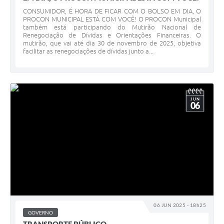
CONSUMIDOR, É HORA DE FICAR COM O BOLSO EM DIA, O
PROCON MUNICIPAL ESTÁ COM VOCÊ! O PROCON Municipal
também está participando do Mutirão Nacional de
Renegociação de Dívidas e Orientações Financeiras. O
mutirão, que vai até dia 30 de novembro de 2025, objetiva
facilitar as renegociações de dívidas junto a...
JUN
06
06 JUN 2025 - 18h25
GOVERNO