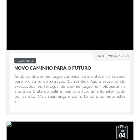
04 JUL 2024 - 17h23
GOVERNO
NOVO CAMINHO PARA O FUTURO
As obras de pavimentação continuam a acontecer na estrada
para o distrito de Extração (Curralinho). Agora estão sendo
executados os serviços de pavimentação em bloquete na
altura da Gruta do Salitre, que será futuramente interligado
por asfalto. Mais segurança e conforto para os motoristas
e...
JUL
04