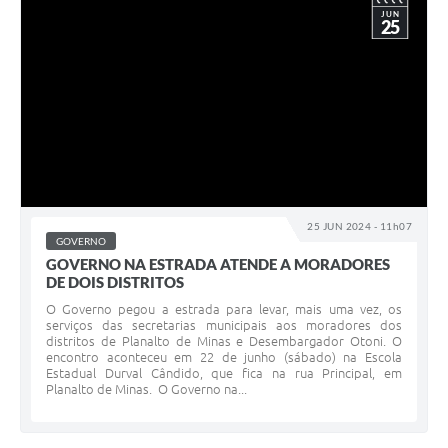
JUN
25
25 JUN 2024 - 11h07
GOVERNO
GOVERNO NA ESTRADA ATENDE A MORADORES
DE DOIS DISTRITOS
O Governo pegou a estrada para levar, mais uma vez, os
serviços das secretarias municipais aos moradores dos
distritos de Planalto de Minas e Desembargador Otoni. O
encontro aconteceu em 22 de junho (sábado) na Escola
Estadual Durval Cândido, que fica na rua Principal, em
Planalto de Minas. O Governo na...