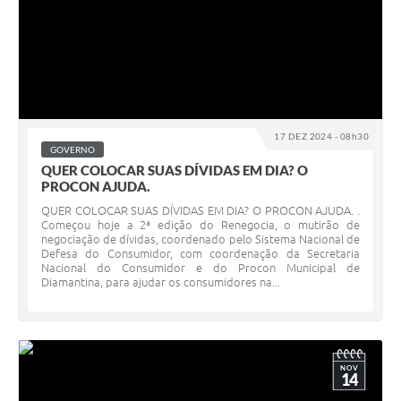
17 DEZ 2024 - 08h30
GOVERNO
QUER COLOCAR SUAS DÍVIDAS EM DIA? O
PROCON AJUDA.
QUER COLOCAR SUAS DÍVIDAS EM DIA? O PROCON AJUDA. .
Começou hoje a 2ª edição do Renegocia, o mutirão de
negociação de dívidas, coordenado pelo Sistema Nacional de
Defesa do Consumidor, com coordenação da Secretaria
Nacional do Consumidor e do Procon Municipal de
Diamantina, para ajudar os consumidores na...
NOV
14