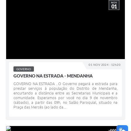
NOV
01
01 NOV 2024 - 12h20
GOVERNO
GOVERNO NA ESTRADA - MENDANHA
GOVERNO NA ESTRADA . O Governo pegará a estrada para
prestar serviços à população do Distrito de Mendanha,
encurtando a distância entre as Secretarias Municipais e a
comunidade. Esperamos por você no dia 9 de novembro
(sábado), a partir das 09h, no Salão Paroquial, situado na
Praça das Mercês (ao lado da...