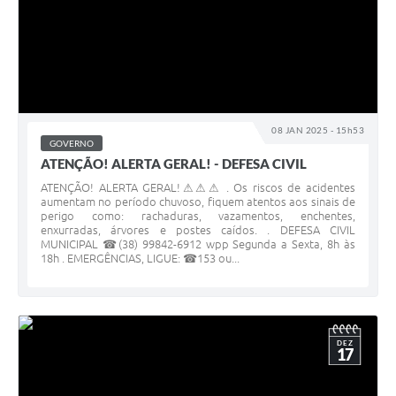
08 JAN 2025 - 15h53
GOVERNO
ATENÇÃO! ALERTA GERAL! - DEFESA CIVIL
ATENÇÃO! ALERTA GERAL!⚠⚠⚠ . Os riscos de acidentes
aumentam no período chuvoso, fiquem atentos aos sinais de
perigo como: rachaduras, vazamentos, enchentes,
enxurradas, árvores e postes caídos. . DEFESA CIVIL
MUNICIPAL ☎(38) 99842-6912 wpp Segunda a Sexta, 8h às
18h . EMERGÊNCIAS, LIGUE: ☎153 ou...
DEZ
17