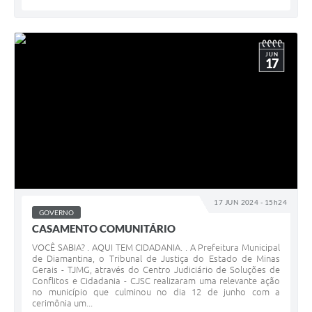
JUN
17
17 JUN 2024 - 15h24
GOVERNO
CASAMENTO COMUNITÁRIO
VOCÊ SABIA? . AQUI TEM CIDADANIA. . A Prefeitura Municipal
de Diamantina, o Tribunal de Justiça do Estado de Minas
Gerais - TJMG, através do Centro Judiciário de Soluções de
Conflitos e Cidadania - CJSC realizaram uma relevante ação
no município que culminou no dia 12 de junho com a
cerimônia um...