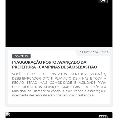
04 NOV 2024 - 16h22
GOVERNO
INAUGURAÇÃO POSTO AVANÇADO DA
PREFEITURA - CAMPINAS DE SÃO SEBASTIÃO
VOCÊ SABIA? . OS DISTRITOS: SENADOR MOURÃO,
DESEMBARGADOR OTONI, PLANALTO DE MINAS E TODA A
REGIÃO TERÃO MAIS COMODIDADE E AGILIDADE PARA
USUFRUIREM DOS SERVIÇOS MUNICIPAIS. . A Prefeitura
Municipal de Diamantina continua executando a estratégia e
inteligente descentralização dos serivços prestados à...