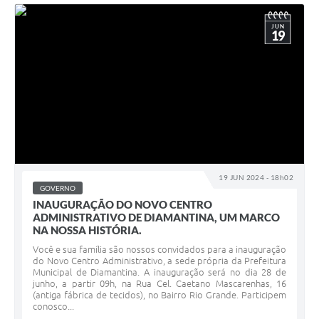
JUN
19
19 JUN 2024 - 18h02
GOVERNO
INAUGURAÇÃO DO NOVO CENTRO
ADMINISTRATIVO DE DIAMANTINA, UM MARCO
NA NOSSA HISTÓRIA.
Você e sua família são nossos convidados para a inauguração
do Novo Centro Administrativo, a sede própria da Prefeitura
Municipal de Diamantina. A inauguração será no dia 28 de
junho, a partir 09h, na Rua Cel. Caetano Mascarenhas, 16
(antiga fábrica de tecidos), no Bairro Rio Grande. Participem
conosco...