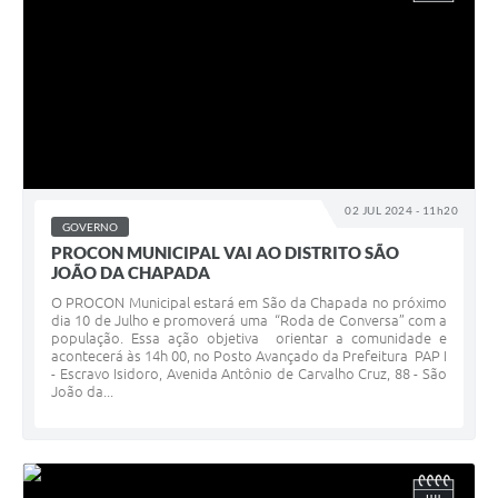
02 JUL 2024 - 11h20
GOVERNO
PROCON MUNICIPAL VAI AO DISTRITO SÃO
JOÃO DA CHAPADA
O PROCON Municipal estará em São da Chapada no próximo
dia 10 de Julho e promoverá uma “Roda de Conversa” com a
população. Essa ação objetiva orientar a comunidade e
acontecerá às 14h 00, no Posto Avançado da Prefeitura PAP I
- Escravo Isidoro, Avenida Antônio de Carvalho Cruz, 88 - São
João da...