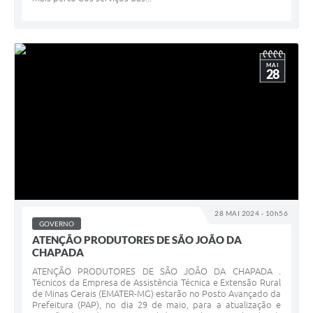
MAI
28
28 MAI 2024 - 10h56
GOVERNO
ATENÇÃO PRODUTORES DE SÃO JOÃO DA
CHAPADA
ATENÇÃO PRODUTORES DE SÃO JOÃO DA CHAPADA .
Técnicos da Empresa de Assistência Técnica e Extensão Rural
de Minas Gerais (EMATER-MG) estarão no Posto Avançado da
Prefeitura (PAP), no dia 29 de maio, para a atualização e