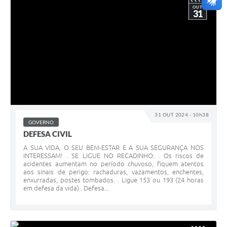
OUT
31
31 OUT 2024 - 10h38
GOVERNO
DEFESA CIVIL
A SUA VIDA, O SEU BEM-ESTAR E A SUA SEGURANÇA NOS
INTERESSAM! . SE LIGUE NO RECADINHO: . Os riscos de
acidentes aumentam no período chuvoso, fiquem atentos
aos sinais de perigo: rachaduras, vazamentos, enchentes,
enxurradas, postes tombados. . Ligue 153 ou 193 (24 horas
em defesa da vida) . Defesa...