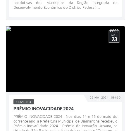
produtivas dos Municípios da Região Integrada de
Desenvolvimento Econômico do Distrito Federal),...
MAI
23
23 MAI 2024 - 09h10
GOVERNO
PRÊMIO INOVACIDADE 2024
PRÊMIO INOVACIDADE 2024 . Nos dias 14 e 15 de maio do
corrente ano, a Prefeitura Municipal de Diamantina recebeu o
Prêmio InovaCidade 2024 - Prêmio de Inovação Urbana, na
cidade de São Paulo, em virtude do seu projeto "Governo na