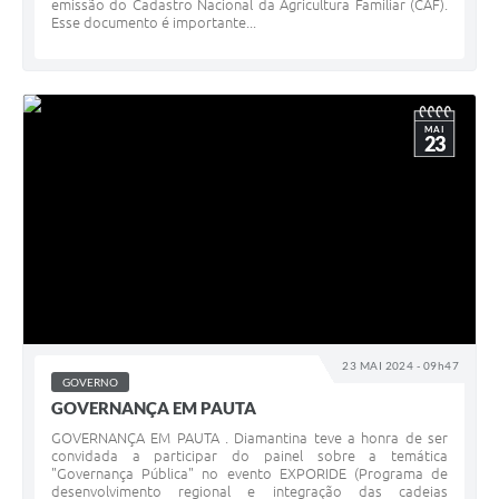
emissão do Cadastro Nacional da Agricultura Familiar (CAF).
Esse documento é importante...
MAI
23
23 MAI 2024 - 09h47
GOVERNO
GOVERNANÇA EM PAUTA
GOVERNANÇA EM PAUTA . Diamantina teve a honra de ser
convidada a participar do painel sobre a temática
"Governança Pública" no evento EXPORIDE (Programa de
desenvolvimento regional e integração das cadeias