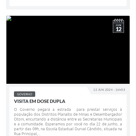
JUN
12
12 JUN 2024 - 16h03
GOVERNO
VISITA EM DOSE DUPLA
O Governo pegará a estrada para prestar serviços à
população dos Distritos Planalto de Minas e Desembargador
Otoni, encurtando a distância entre as Secretarias Municipais
e a comunidade. Esperamos por você no dia 22 de junho, a
partir das 09h, na Escola Estadual Durval Cândido, situada na
Rua Principal,...