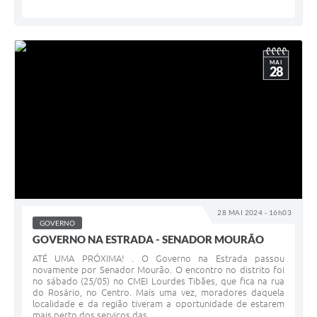
MAI
28
28 MAI 2024 - 16h03
GOVERNO
GOVERNO NA ESTRADA - SENADOR MOURÃO
ATÉ UMA PRÓXIMA! . O Governo na Estrada passou
novamente por Senador Mourão. O encontro no distrito foi
no sábado (25/05) no CMEI Lourdes Tibães, que fica na rua
do Rosário, no Centro. Mais uma vez, moradores daquela
localidade e da região tiveram a oportunidade de estarem
mais perto dos serviços das...