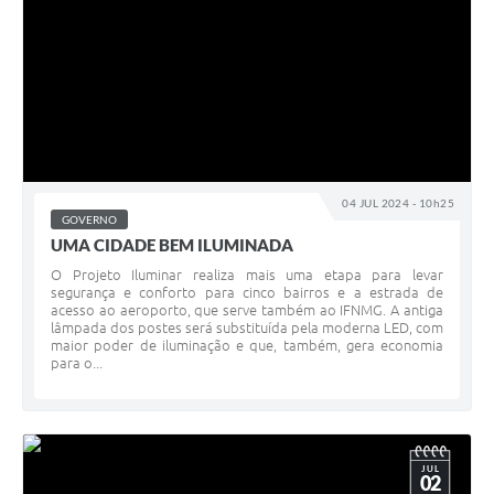
04 JUL 2024 - 10h25
GOVERNO
UMA CIDADE BEM ILUMINADA
O Projeto Iluminar realiza mais uma etapa para levar
segurança e conforto para cinco bairros e a estrada de
acesso ao aeroporto, que serve também ao IFNMG. A antiga
lâmpada dos postes será substituída pela moderna LED, com
maior poder de iluminação e que, também, gera economia
para o...
JUL
02