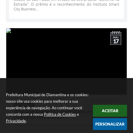
Estrada". O prêmio é o reconhecimento do Instituto Smart
City Business...
MAI
17
Prefeitura Municipal de Diamantina e os cookies:
17 MAI 2024 - 11h56
nosso site usa cookies para melhorar a sua
GOVERNO
experiência de navegação. Ao continuar você
ACEITAR
SENADOR MOURÃO É A PRÓXIMA PARADA DO
concorda com a nossa
Política de Cookies
e
GOVERNO NA ESTRADA
Privacidade
.
PERSONALIZAR
O Governo pega a estrada em direção à Senador Mourão,
que fica a 83 quilômetros da sede. O encontro das