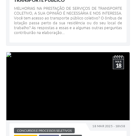
TRANSPORTE PÚBLICO
MELHORIAS NA PRESTAÇÃO DE SERVIÇOS DE TRANSPORTE
COLETIVO, A SUA OPINIÃO É NECESSÁRIA E NOS INTERESSA.
Você tem acesso ao transporte público coletivo? O ônibus de
lotação passa perto da sua residência ou do seu local de
trabalho? As respostas a essas e a algumas outras perguntas
contribuirão na elaboração...
MAR
18
18 MAR 2025 - 18h58
CONCURSOS E PROCESSOS SELETIVOS