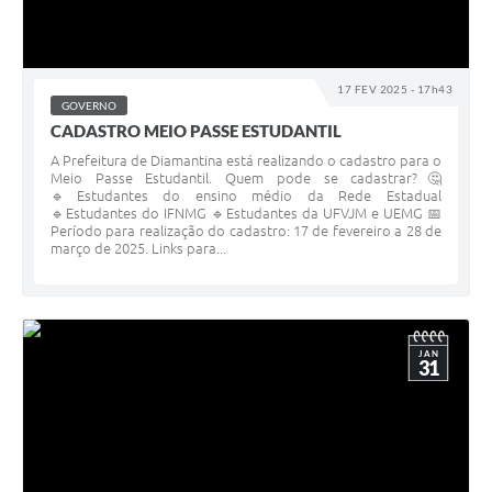
17 FEV 2025 - 17h43
GOVERNO
CADASTRO MEIO PASSE ESTUDANTIL
A Prefeitura de Diamantina está realizando o cadastro para o
Meio Passe Estudantil. Quem pode se cadastrar?🤔
🔹Estudantes do ensino médio da Rede Estadual
🔹Estudantes do IFNMG 🔹Estudantes da UFVJM e UEMG 📅
Período para realização do cadastro: 17 de fevereiro a 28 de
março de 2025. Links para...
JAN
31