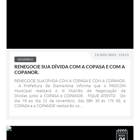
14 NOV 2024 - 11h15
GOVERNO
RENEGOCIE SUA DÍVIDA COM A COPASA E COM A
COPANOR.
RENEGOCIE SUA DÍVIDA COM A COPASA E COM A COPANOR.
. A Prefeitura de Diamantina informa que o PROCON
Municipal realizará o III Mutirão de Negociação de
Dívidas junto à COPASA e COPANOR. . FIQUE ATENTO: . Do
dia 18 ao dia 22 de novembro, das 08h 30 às 17h 00, a
COPASA e a COPANOR realizarão os...
NOV
04