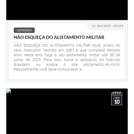
31 JAN 2025 - 09h35
GOVERNO
NÃO ESQUEÇA DO ALISTAMENTO MILITAR
NÃO ESQUEÇA DO ALISTAMENTO MILITAR Você, jovem do
sexo masculino nascido em 2007 e que completa dezoito
anos neste ano, faça o seu alistamento militar até 30 de
junho de 2025. Para isso, baixe o aplicativo do Exército
Brasileiro ou acesse o site alistamento.eb.mil.br
Pessoalmente você deve comparecer à...
JAN
10