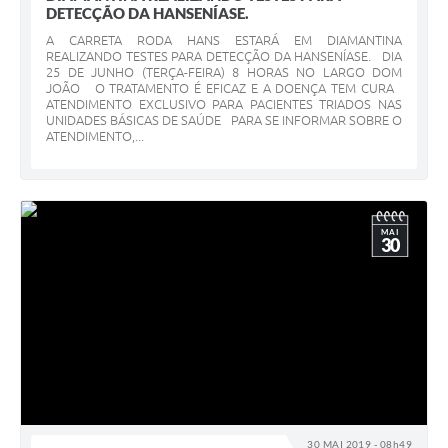
DETECÇÃO DA HANSENÍASE.
A CARRETA RODA HANS ESTARÁ EM DIAMANTINA
REALIZANDO TESTES PARA DETECÇÃO DA HANSENÍASE. DIA
25 DE JUNHO (TERÇA-FEIRA) 8 HORAS NO LARGO DOM
JOÃO O TRATAMENTO É EFICAZ E A DOENÇA TEM CURA
ATENDIMENTO EXCLUSIVO PARA PACIENTES TRIADOS NAS
UNIDADES BÁSICAS DE SAÚDE PARA SE INFORMAR SOBRE O
ATENDIMENTO,...
MAI
30
30 MAI 2019 - 08h49