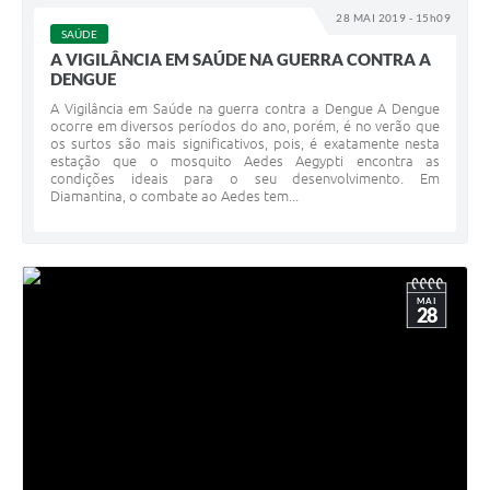
28 MAI 2019 - 15h09
SAÚDE
A VIGILÂNCIA EM SAÚDE NA GUERRA CONTRA A
DENGUE
A Vigilância em Saúde na guerra contra a Dengue A Dengue
ocorre em diversos períodos do ano, porém, é no verão que
os surtos são mais significativos, pois, é exatamente nesta
estação que o mosquito Aedes Aegypti encontra as
condições ideais para o seu desenvolvimento. Em
Diamantina, o combate ao Aedes tem...
MAI
28