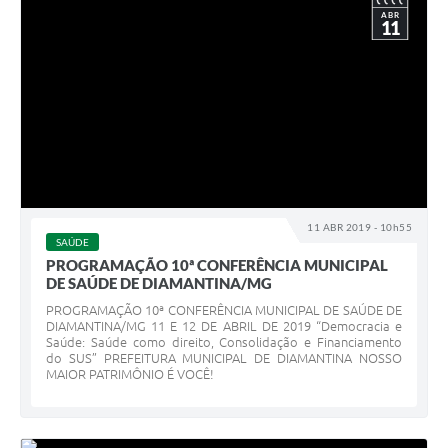
ABR
11
11 ABR 2019 - 10h55
SAÚDE
PROGRAMAÇÃO 10ª CONFERÊNCIA MUNICIPAL
DE SAÚDE DE DIAMANTINA/MG
PROGRAMAÇÃO 10ª CONFERÊNCIA MUNICIPAL DE SAÚDE DE
DIAMANTINA/MG 11 E 12 DE ABRIL DE 2019 “Democracia e
Saúde: Saúde como direito, Consolidação e Financiamento
do SUS” PREFEITURA MUNICIPAL DE DIAMANTINA NOSSO
MAIOR PATRIMÔNIO É VOCÊ!