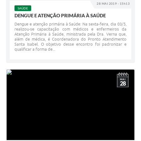
28 MAI 2019 - 15h13
SAÚDE
DENGUE E ATENÇÃO PRIMÁRIA À SAÚDE
Dengue e atenção primária à Saúde: Na sexta-feira, dia 03/5,
realizou-se capacitação com médicos e enfermeiros da
Atenção Primária à Saúde, ministrada pela Dra. Verna que,
além de médica, é Coordenadora do Pronto Atendimento
Santa Isabel. O objetivo desse encontro foi padronizar e
qualificar a forma de...
MAI
28