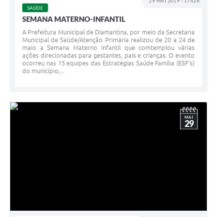
29 MAI 2019 - 17h28
SAÚDE
SEMANA MATERNO-INFANTIL
A Prefeitura Municipal de Diamantina, por meio da Secretaria
Municipal de Saúde/Atenção Primária realizou de 20 a 24 de
maio a Semana Materno Infantil que comtemplou várias
ações direcionadas para gestantes, pais e crianças. O evento
ocorreu nas 15 equipes das Estratégias Saúde Família (ESF’s)
do município,...
MAI
29