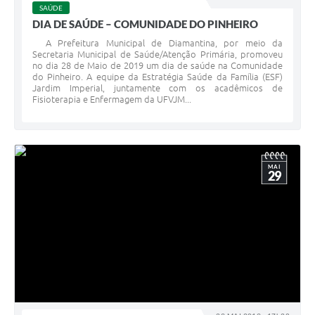
SAÚDE
DIA DE SAÚDE – COMUNIDADE DO PINHEIRO
A Prefeitura Municipal de Diamantina, por meio da
Secretaria Municipal de Saúde/Atenção Primária, promoveu
no dia 28 de Maio de 2019 um dia de saúde na Comunidade
do Pinheiro. A equipe da Estratégia Saúde da Família (ESF)
Jardim Imperial, juntamente com os acadêmicos de
Fisioterapia e Enfermagem da UFVJM...
MAI
29