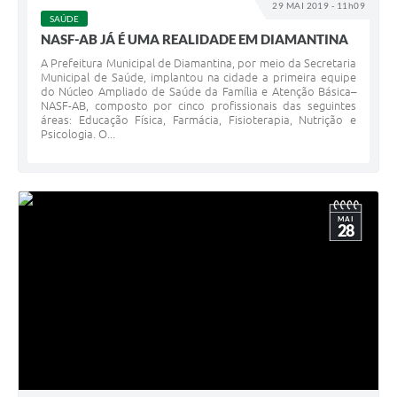
29 MAI 2019 - 11h09
SAÚDE
NASF-AB JÁ É UMA REALIDADE EM DIAMANTINA
A Prefeitura Municipal de Diamantina, por meio da Secretaria
Municipal de Saúde, implantou na cidade a primeira equipe
do Núcleo Ampliado de Saúde da Família e Atenção Básica–
NASF-AB, composto por cinco profissionais das seguintes
áreas: Educação Física, Farmácia, Fisioterapia, Nutrição e
Psicologia. O...
MAI
28