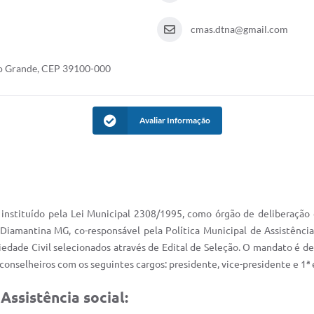
cmas.dtna@gmail.com
io Grande, CEP 39100-000
Avaliar Informação
 instituído pela Lei Municipal 2308/1995, como órgão de deliberação 
Diamantina MG, co-responsável pela Política Municipal de Assistênci
dade Civil selecionados através de Edital de Seleção. O mandato é de 
conselheiros com os seguintes cargos: presidente, vice-presidente e 1ª e
ssistência social: