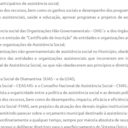
articipativo de assistência social;
ão dos recursos, bem como os ganhos sociais e desempenho dos program
s assistenciais, saúde e educação, aprovar programas e projetos de a
tência social das Organizações Não-Governamentais – ONG´s- e dos órgão
o e emissão de “Certificado de Inscrição” de entidades e organizações a
e organizações de Assistência Social;
rganizações não-governamentais de assistência social no Município, obed
tro das entidades e organizações assistenciais que incorrerem em ir
 de Assistência Social, ou que não obedecerem aos princípios e diretrize
ia Social de Diamantina- SUAS – e da LOAS;
a Social – CEAS-MG- e o Conselho Nacional de Assistência Social – CNAS
 a organicidade entre a política de assistência social e as demais polít
tão dos recursos, bem como do desempenho, impacto, eficácia e eficiênc
ncia Social -FMAS, sem prejuízo da atuação dos demais órgãos institucion
 emitindo parecer sobre o orçamento municipal destinado à assistência s
aordinariamente a qualquer tempo, sempre por maioria absoluta de seus
l, propor e deliberar diretrizes para o aperfeiçoamento do Sistema Único