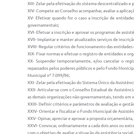
XIII- Zelar pela efetivação do sistema descentralizado e p
XIV- Compete ao Conselho acompanhar, avaliar a aplicaç
XV- Efetivar quando for o caso a inscrição de entidade
governamentais;
XVI- Efetuar a inscrição e aprovar os programas de assis
XVII- Implantar e manter atualizados serviços de inscriçã
XVIII- Regular critérios de funcionamento das entidades 
XIX- Fixar normas e efetuar o registro de entidades e o
XX- Suspender temporariamente, e/ou cancelar o regis
repassados pelos poderes públicos e pelo Fundo Municipal
Municipal nº 7.099/96;
XXI- Zelar pela efetivação do Sistema Único da Assistênc
XXII- Articular-se com o Conselho Estadual de Assistênci
as demais organizações não-governamentais, tendo em vista
XXIII- Definir critérios e parâmetros de avaliação e ges
XXIV- Orientar e fiscalizar o Fundo Municipal de Assistê
XXV- Opinar, apreciar e aprovar a proposta orçamentária,
XXVI- Convocar, ordinariamente a cada dois anos ou extr
com o objetivo de avaliar a situação da assistência socia