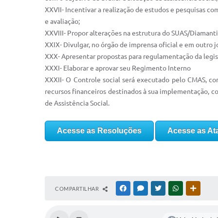
XXVII- Incentivar a realização de estudos e pesquisas co
e avaliação;
XXVIII- Propor alterações na estrutura do SUAS/Diamantin
XXIX- Divulgar, no órgão de imprensa oficial e em outro 
XXX- Apresentar propostas para regulamentação da legis
XXXI- Elaborar e aprovar seu Regimento Interno
XXXII- O Controle social será executado pelo CMAS, com
recursos financeiros destinados à sua implementação, com
de Assistência Social.
Acesse as Resoluções
Acesse as At
COMPARTILHAR
FACEBOOK
MESSENGER
TWITTER
WHATSAPP
OUTRAS