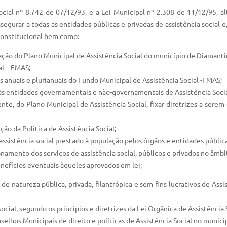
Social nº 8.742 de 07/12/93, e a Lei Municipal nº 2.308 de 11/12/95, a
segurar a todas as entidades públicas e privadas de assistência social e
 Constitucional bem como:
oração do Plano Municipal de Assistência Social do município de Diamant
al – FMAS;
mas anuais e plurianuais do Fundo Municipal de Assistência Social -FMAS;
os às entidades governamentais e não-governamentais de Assistência Socia
ente, do Plano Municipal de Assistência Social, fixar diretrizes a sere
ção da Política de Assistência Social;
 à assistência social prestado à população pelos órgãos e entidades públic
cionamento dos serviços de assistência social, públicos e privados no âmb
benefícios eventuais àqueles aprovados em lei;
 de natureza pública, privada, filantrópica e sem fins lucrativos de A
social, segundo os princípios e diretrizes da Lei Orgânica de Assistência
selhos Municipais de direito e políticas de Assistência Social no munic