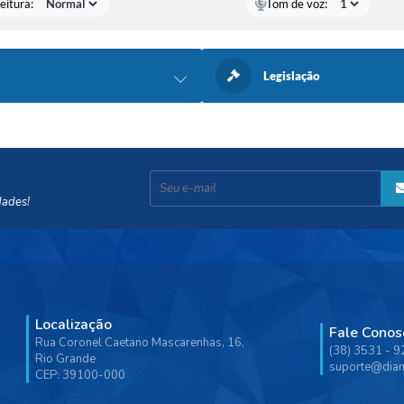
eitura:
Tom de voz:
Legislação
dades!
Localização
Fale Conos
Rua Coronel Caetano Mascarenhas, 16,
(38) 3531 - 
Rio Grande
suporte@diam
CEP: 39100-000