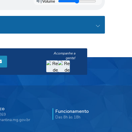
Volume
co
Funcionamento
9269
Das 8h às 18h
antina.mg.gov.br