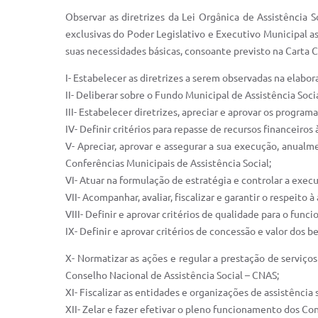
Observar as diretrizes da Lei Orgânica de Assistência 
exclusivas do Poder Legislativo e Executivo Municipal as
suas necessidades básicas, consoante previsto na Carta
I- Estabelecer as diretrizes a serem observadas na elab
II- Deliberar sobre o Fundo Municipal de Assistência Soci
III- Estabelecer diretrizes, apreciar e aprovar os progra
IV- Definir critérios para repasse de recursos financeir
V- Apreciar, aprovar e assegurar a sua execução, anualm
Conferências Municipais de Assistência Social;
VI- Atuar na formulação de estratégia e controlar a execu
VII- Acompanhar, avaliar, fiscalizar e garantir o respeito
VIII- Definir e aprovar critérios de qualidade para o fun
IX- Definir e aprovar critérios de concessão e valor dos 
X- Normatizar as ações e regular a prestação de serviços
Conselho Nacional de Assistência Social – CNAS;
XI- Fiscalizar as entidades e organizações de assistência 
XII- Zelar e fazer efetivar o pleno funcionamento dos Con