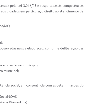
lterada pela Lei 3.016/05 e respeitadas às competências
, aos cidadãos em particular, o direito ao atendimento de
ina/MG;
l;
m observadas na sua elaboração, conforme deliberação das
as e privadas no município;
ito municipal;
ssistência Social, em consonância com as determinações do
 Social-LOAS;
ípio de Diamantina;