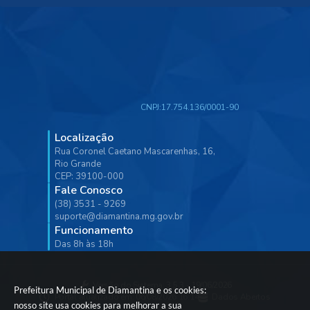
CNPJ:
17.754.136/0001-90
Localização
Rua Coronel Caetano Mascarenhas, 16,
Rio Grande
CEP: 39100-000
Fale Conosco
(38) 3531 - 9269
suporte@diamantina.mg.gov.br
Funcionamento
Das 8h às 18h
Versão do Sistema:
3.5.3 - 19/06/2026
Prefeitura Municipal de Diamantina e os cookies:
Portal atualizado em:
06/08/2026 16:14
Dados Abertos
nosso site usa cookies para melhorar a sua