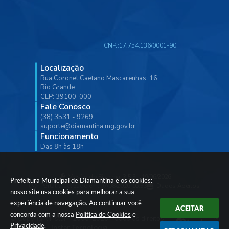
CNPJ:
17.754.136/0001-90
Localização
Rua Coronel Caetano Mascarenhas, 16,
Rio Grande
CEP: 39100-000
Fale Conosco
(38) 3531 - 9269
suporte@diamantina.mg.gov.br
Funcionamento
Das 8h às 18h
Versão do Sistema:
3.5.3 - 19/06/2026
Prefeitura Municipal de Diamantina e os cookies:
Portal atualizado em:
07/08/2026 16:53
Dados Abertos
nosso site usa cookies para melhorar a sua
experiência de navegação. Ao continuar você
ACEITAR
concorda com a nossa
Política de Cookies
e
© Copyright Instar - 2006-2026. Todos os direitos
Privacidade
.
reservados -
Instar Tecnologia