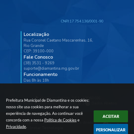
CNPJ:
17.754.136/0001-90
Localização
Rua Coronel Caetano Mascarenhas, 16,
Rio Grande
CEP: 39100-000
Fale Conosco
(38) 3531 - 9269
suporte@diamantina.mg.gov.br
Funcionamento
Das 8h às 18h
Versão do Sistema:
3.5.3 - 19/06/2026
Prefeitura Municipal de Diamantina e os cookies:
Portal atualizado em:
06/08/2026 16:14
Dados Abertos
nosso site usa cookies para melhorar a sua
experiência de navegação. Ao continuar você
ACEITAR
concorda com a nossa
Política de Cookies
e
© Copyright Instar - 2006-2026. Todos os direitos
Privacidade
.
reservados -
Instar Tecnologia
PERSONALIZAR