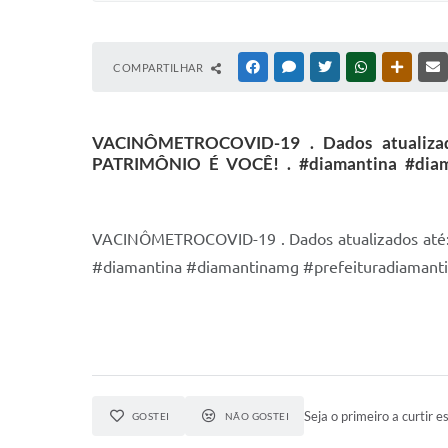
COMPARTILHAR
FACEBOOK
MESSENGER
TWITTER
WHATSAPP
OUTRAS
VACINÔMETROCOVID-19 . Dados atualiza
PATRIMÔNIO É VOCÊ! . #diamantina #diaman
VACINÔMETROCOVID-19 . Dados atualizados at
#diamantina #diamantinamg #prefeituradiamanti
Seja o primeiro a curtir es
GOSTEI
NÃO GOSTEI