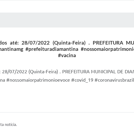
 MÍDIAS
RECEBA NOTÍCIAS
dos até: 28/07/2022 (Quinta-Feira) . PREFEITUR
tinamg #prefeituradiamantina #nossomaiorpatrimonio
#vacina
é: 28/07/2022 (Quinta-Feira) . PREFEITURA MUNICIPAL DE 
na #nossomaiorpatrimonioevoce #covid_19 #coronavirusbrazil
ta notícia.