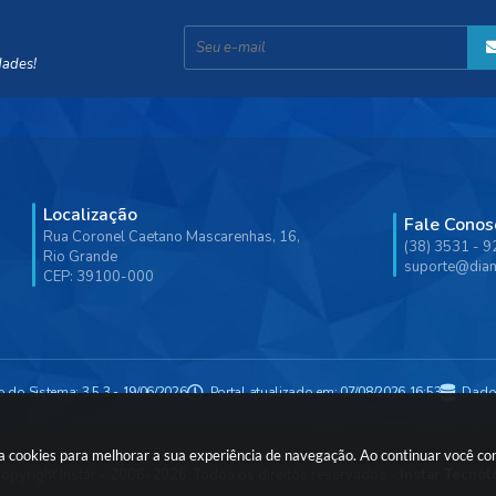
dades!
Localização
Fale Conos
Rua Coronel Caetano Mascarenhas, 16,
(38) 3531 - 
Rio Grande
suporte@diam
CEP: 39100-000
o do Sistema:
3.5.3 - 19/06/2026
Portal atualizado em:
07/08/2026 16:53
Dado
usa cookies para melhorar a sua experiência de navegação. Ao continuar você c
opyright Instar - 2006-2026. Todos os direitos reservados -
Instar Tecnol