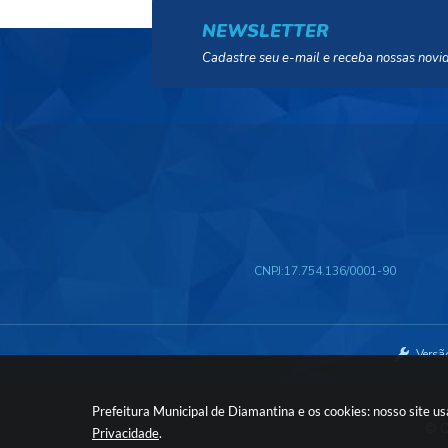
NEWSLETTER
Cadastre seu e-mail e receba nossas novi
CNPJ:
17.754.136/0001-90
Versã
Prefeitura Municipal de Diamantina e os cookies: nosso site 
© C
Privacidade
.