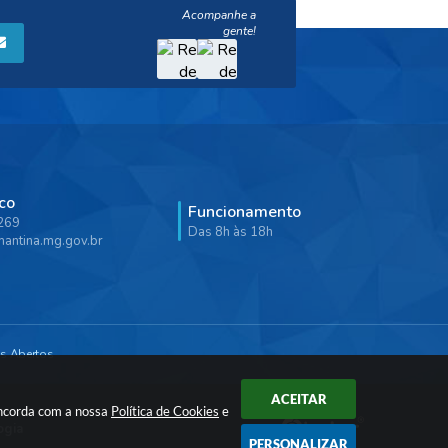
co
Funcionamento
9269
Das 8h às 18h
antina.mg.gov.br
s Abertos
ACEITAR
oncorda com a nossa
Política de Cookies
e
ogia
PERSONALIZAR