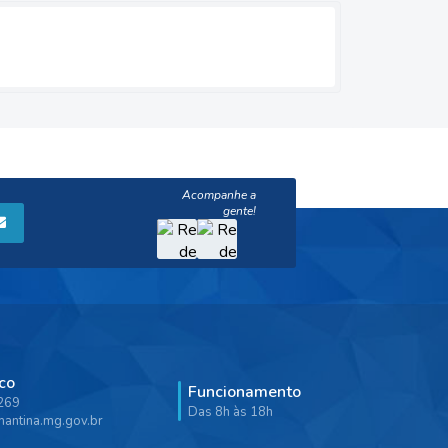
co
Funcionamento
9269
Das 8h às 18h
antina.mg.gov.br