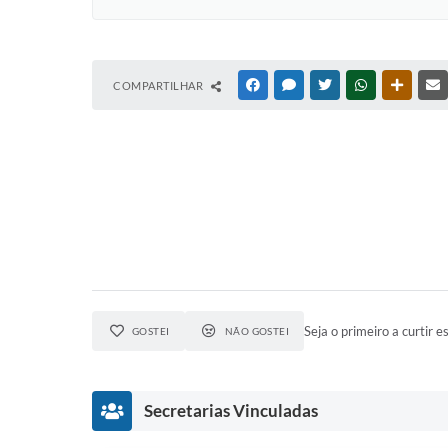
COMPARTILHAR
FACEBOOK
MESSENGER
TWITTER
WHATSAPP
OUTRAS
Seja o primeiro a curtir es
GOSTEI
NÃO GOSTEI
Secretarias Vinculadas