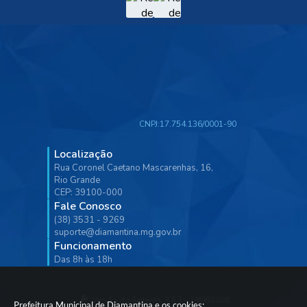
CNPJ:
17.754.136/0001-90
Localização
Rua Coronel Caetano Mascarenhas, 16,
Rio Grande
CEP: 39100-000
Fale Conosco
(38) 3531 - 9269
suporte@diamantina.mg.gov.br
Funcionamento
Das 8h às 18h
Versão do Sistema:
3.5.3 - 19/06/2026
Prefeitura Municipal de Diamantina e os cookies: