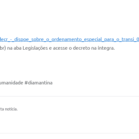
_decr_-_dispoe_sobre_o_ordenamento_especial_para_o_transi_
r) na aba Legislações e acesse o decreto na íntegra.
humanidade #diamantina
ta notícia.