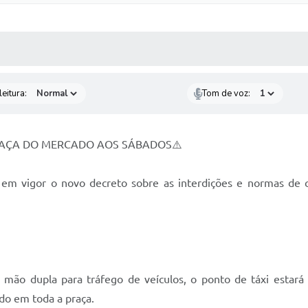
 MÍDIAS
RECEBA NOTÍCIAS
eitura:
Tom de voz:
RAÇA DO MERCADO AOS SÁBADOS⚠️
 em vigor o novo decreto sobre as interdições e normas de c
m mão dupla para tráfego de veículos, o ponto de táxi estará
do em toda a praça.