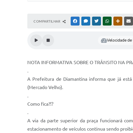
COMPARTILHAR
FACEBOOK
MESSENGER
TWITTER
WHATSAPP
OUTRAS
Velocidade de l
NOTA INFORMATIVA SOBRE O TRÂNSITO NA P
.
A Prefeitura de Diamantina informa que já está
(Mercado Velho).
.
Como fica?⁉️
.
A via da parte superior da praça funcionará co
estacionamento de veículos continua sendo proibi