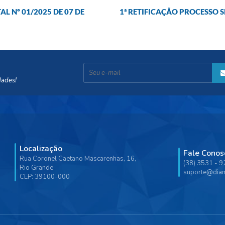
 Nº 01/2025 DE 07 DE
1ª RETIFICAÇÃO PROCESSO S
dades!
Localização
Fale Conos
Rua Coronel Caetano Mascarenhas, 16,
(38) 3531 - 
Rio Grande
suporte@diam
CEP: 39100-000