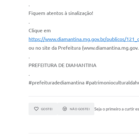
.
Fiquem atentos à sinalização!
.
Clique em
https://www.diamantina.mg.gov.br/publicos/121
ou no site da Prefeitura (www.diamantina.mg.gov.b
.
PREFEITURA DE DIAMANTINA
.
#prefeituradediamantina #patrimonioculturalda
Seja o primeiro a curtir es
GOSTEI
NÃO GOSTEI