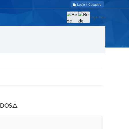
Login / Cadastro
Siga-nos
ADOS⚠️