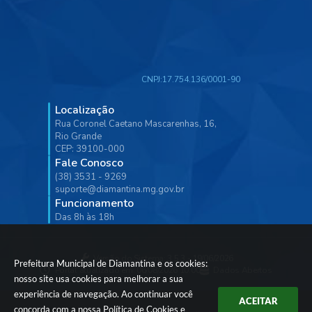
CNPJ:
17.754.136/0001-90
Localização
Rua Coronel Caetano Mascarenhas, 16,
Rio Grande
CEP: 39100-000
Fale Conosco
(38) 3531 - 9269
suporte@diamantina.mg.gov.br
Funcionamento
Das 8h às 18h
Versão do Sistema:
3.5.3 - 19/06/2026
Prefeitura Municipal de Diamantina e os cookies:
Portal atualizado em:
06/08/2026 10:00
Dados Abertos
nosso site usa cookies para melhorar a sua
experiência de navegação. Ao continuar você
ACEITAR
concorda com a nossa
Política de Cookies
e