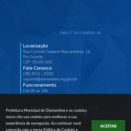
CNPJ:
17.754.136/0001-90
Localização
Rua Coronel Caetano Mascarenhas, 16,
Rio Grande
CEP: 39100-000
Fale Conosco
(38) 3531 - 9269
suporte@diamantina.mg.gov.br
Funcionamento
Das 8h às 18h
Versão do Sistema:
3.5.3 - 19/06/2026
Prefeitura Municipal de Diamantina e os cookies:
Portal atualizado em:
07/08/2026 16:53
Dados Abertos
nosso site usa cookies para melhorar a sua
experiência de navegação. Ao continuar você
ACEITAR
concorda com a nossa
Política de Cookies
e