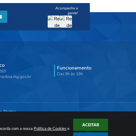
co
Funcionamento
9269
Das 8h às 18h
antina.mg.gov.br
s Abertos
ACEITAR
oncorda com a nossa
Política de Cookies
e
ogia