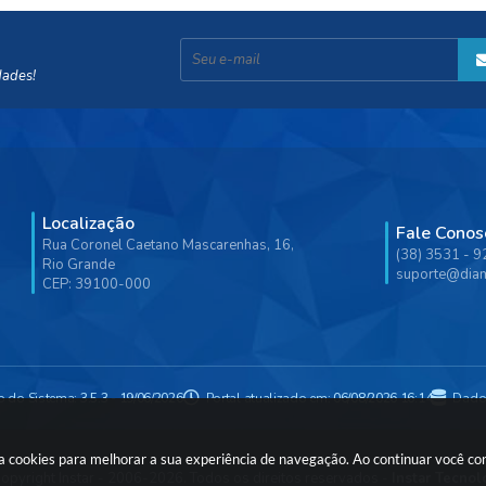
dades!
Localização
Fale Conos
Rua Coronel Caetano Mascarenhas, 16,
(38) 3531 - 
Rio Grande
suporte@diam
CEP: 39100-000
o do Sistema:
3.5.3 - 19/06/2026
Portal atualizado em:
06/08/2026 16:14
Dado
usa cookies para melhorar a sua experiência de navegação. Ao continuar você c
opyright Instar - 2006-2026. Todos os direitos reservados -
Instar Tecnol