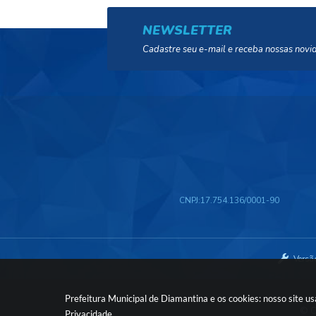
NEWSLETTER
Cadastre seu e-mail e receba nossas novi
CNPJ:
17.754.136/0001-90
Versã
Prefeitura Municipal de Diamantina e os cookies: nosso site 
© C
Privacidade
.