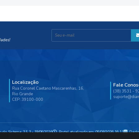
dades!
Localização
Fale Conos
Rua Coronel Caetano Mascarenhas, 16,
(38) 3531 - 
Rio Grande
suporte@diam
CEP: 39100-000
o do Sistema:
3.5.3 - 19/06/2026
Portal atualizado em:
05/08/2026 16:11
Dado