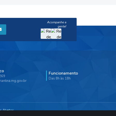
co
Funcionamento
9269
Das 8h às 18h
antina.mg.gov.br
s Abertos