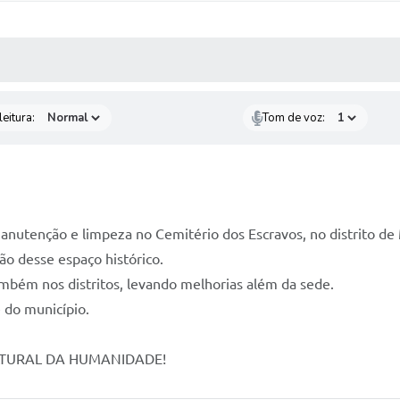
 MÍDIAS
RECEBA NOTÍCIAS
eitura:
Tom de voz:
manutenção e limpeza no Cemitério dos Escravos, no distrito d
ão desse espaço histórico.
bém nos distritos, levando melhorias além da sede.
 do município.
LTURAL DA HUMANIDADE!