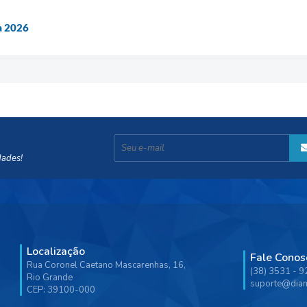
a 2026
dades!
Localização
Fale Conos
Rua Coronel Caetano Mascarenhas, 16,
(38) 3531 - 
Rio Grande
suporte@diam
CEP: 39100-000