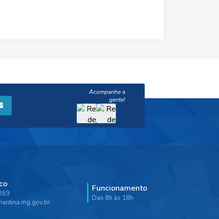
co
Funcionamento
9269
Das 8h às 18h
antina.mg.gov.br