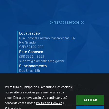
CNPJ:
17.754.136/0001-90
Localização
Rua Coronel Caetano Mascarenhas, 16,
Rio Grande
CEP: 39100-000
Fale Conosco
(38) 3531 - 9269
suporte@diamantina.mg.gov.br
Funcionamento
Das 8h às 18h
Versão do Sistema:
3.5.3 - 19/06/2026
Prefeitura Municipal de Diamantina e os cookies:
Portal atualizado em:
07/08/2026 16:53
Dados Abertos
nosso site usa cookies para melhorar a sua
experiência de navegação. Ao continuar você
ACEITAR
concorda com a nossa
Política de Cookies
e
© Copyright Instar - 2006-2026. Todos os direitos
Privacidade
.