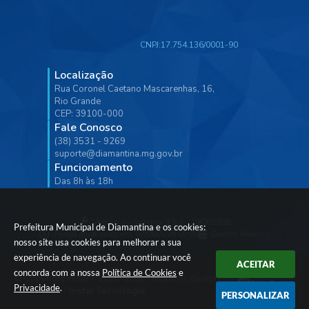
CNPJ:
17.754.136/0001-90
Localização
Rua Coronel Caetano Mascarenhas, 16,
Rio Grande
CEP: 39100-000
Fale Conosco
(38) 3531 - 9269
suporte@diamantina.mg.gov.br
Funcionamento
Das 8h às 18h
Versão do Sistema:
3.5.3 - 19/06/2026
Prefeitura Municipal de Diamantina e os cookies:
Portal atualizado em:
07/08/2026 09:00
Dados Abertos
nosso site usa cookies para melhorar a sua
experiência de navegação. Ao continuar você
ACEITAR
concorda com a nossa
Política de Cookies
e
© Copyright Instar - 2006-2026. Todos os direitos
Privacidade
.
reservados -
Instar Tecnologia
PERSONALIZAR