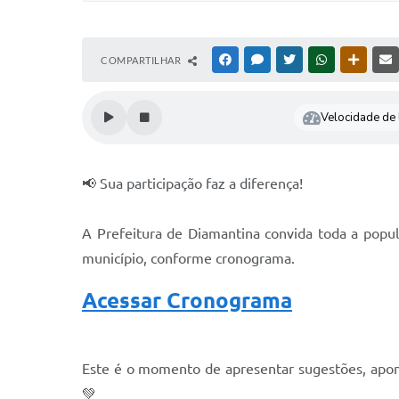
COMPARTILHAR
FACEBOOK
MESSENGER
TWITTER
WHATSAPP
OUTRAS
Velocidade de l
📢 Sua participação faz a diferença!
A Prefeitura de Diamantina convida toda a popul
município, conforme cronograma.
Acessar Cronograma
Este é o momento de apresentar sugestões, aponta
💚