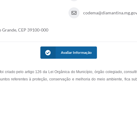
codema@diamantina.mg.gov
io Grande, CEP 39100-000
Avaliar Informação
criado pelo artigo 126 da Lei Orgânica do Município, órgão colegiado, consultiv
suntos referentes à proteção, conservação e melhoria do meio ambiente, fica su