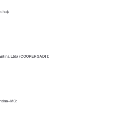
cha):
antina Ltda
(COOPERGADI ):
antina–MG: