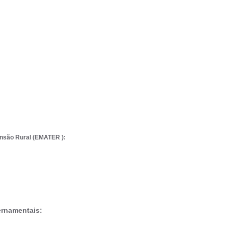
ensão Rural
(EMATER ):
rnamentais: