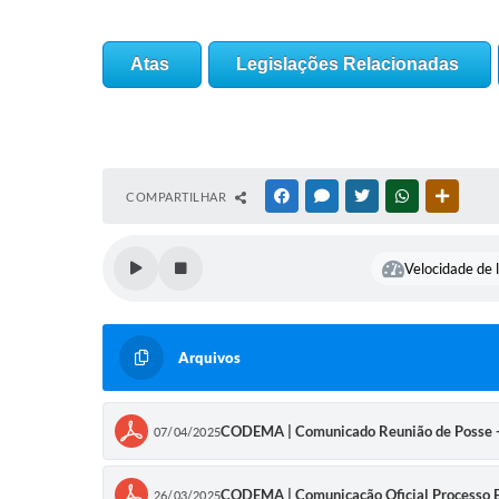
Atas
Legislações Relacionadas
COMPARTILHAR
FACEBOOK
MESSENGER
TWITTER
WHATSAPP
OUTRAS
Velocidade de l
Arquivos
CODEMA | Comunicado Reunião de Posse - 
07/04/2025
CODEMA | Comunicação Oficial Processo E
26/03/2025