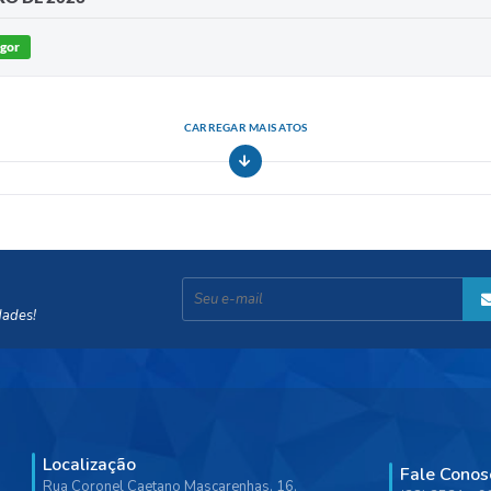
igor
CARREGAR MAIS ATOS
dades!
Localização
Fale Conos
Rua Coronel Caetano Mascarenhas, 16,