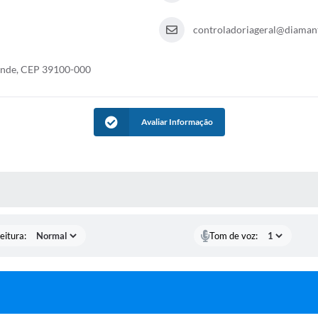
controladoriageral@diamant
rande, CEP 39100-000
Avaliar Informação
 MÍDIAS
eitura:
Tom de voz: