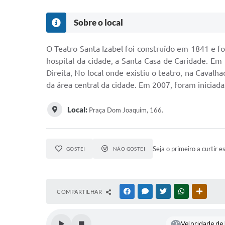
Sobre o local
O Teatro Santa Izabel foi construído em 1841 e foi
hospital da cidade, a Santa Casa de Caridade. Em
Direita, No local onde existiu o teatro, na Cavalh
da área central da cidade. Em 2007, foram iniciada
Local:
Praça Dom Joaquim, 166.
Seja o primeiro a curtir e
GOSTEI
NÃO GOSTEI
COMPARTILHAR
FACEBOOK
MESSENGER
TWITTER
WHATSAPP
OUTRAS
Velocidade de l