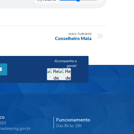
MAIS TURISMO
Conselheiro Mata
co
Funcionamento
9269
Das 8h às 18h
antina.mg.gov.br