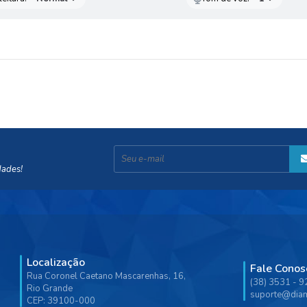
dades!
Localização
Fale Conos
Rua Coronel Caetano Mascarenhas, 16,
(38) 3531 - 
Rio Grande
suporte@diam
CEP: 39100-000