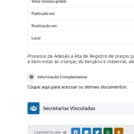
Valor mínimo global
Publicado em
Realização em
Local
Processo de Adesão a Ata de Registro de preços pa
e bem-estar às crianças do berçário e maternal, a
Informação Complementar
Clique aqui para acessar os demais documentos.
Secretarias Vinculadas
S
COMPARTILHAR
FACEBOOK
MESSENGER
TWITTER
WHATSAPP
OUTRAS