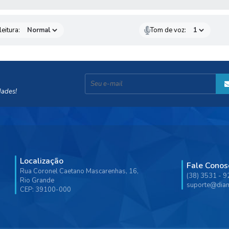
eitura:
Tom de voz:
dades!
Localização
Fale Conos
Rua Coronel Caetano Mascarenhas, 16,
(38) 3531 - 
Rio Grande
suporte@diam
CEP: 39100-000