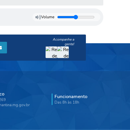
Volume
co
Funcionamento
9269
Das 8h às 18h
antina.mg.gov.br