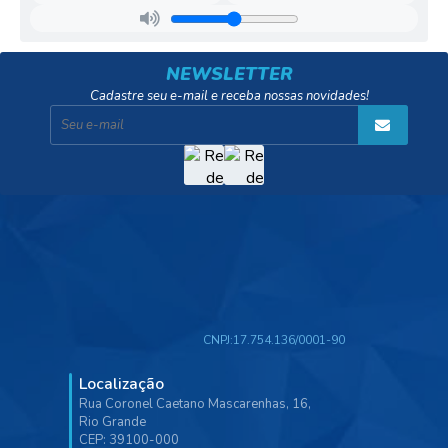
Mu
Mu
nici
nici
pal
pal
de
de
NEWSLETTER
Des
Pla
Cadastre seu e-mail e receba nossas novidades!
env
neja
olvi
men
men
to
to
Orç
Soci
ame
al
nto
e...
Tam
ara
Hele
Mar
n
ques
Crist
Verís
ina
simo
Perei
ra de
Olive
CNPJ:
17.754.136/0001-90
ira
Silva
Localização
Rua Coronel Caetano Mascarenhas, 16,
Rio Grande
CEP: 39100-000