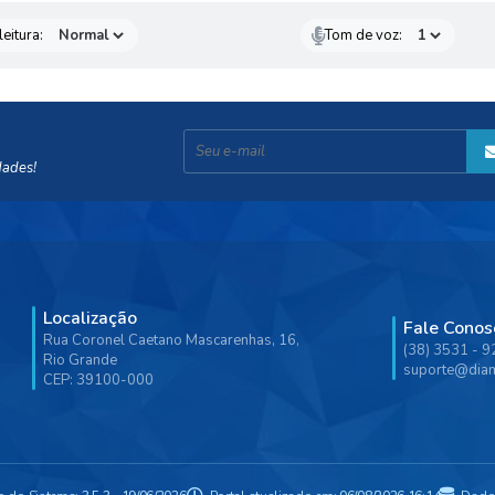
eitura:
Tom de voz:
dades!
Localização
Fale Conos
Rua Coronel Caetano Mascarenhas, 16,
(38) 3531 - 
Rio Grande
suporte@diam
CEP: 39100-000