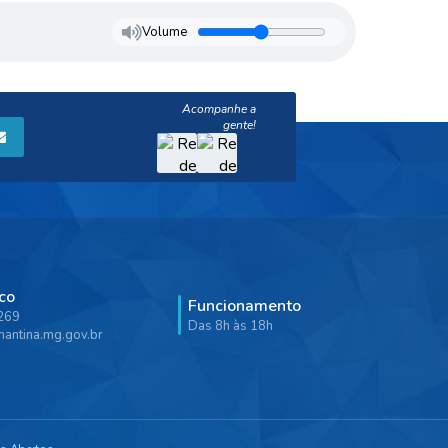
Volume
co
Funcionamento
9269
Das 8h às 18h
antina.mg.gov.br