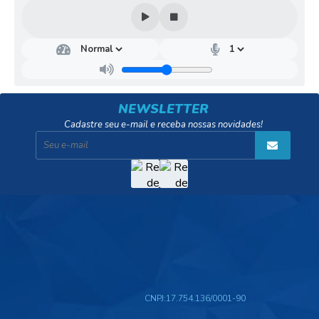
Secr
etar
ia
Mu
nici
pal
NEWSLETTER
de
Cadastre seu e-mail e receba nossas novidades!
Saú
de
Jaqu
eline
Gom
es
Souz
a
Tho
maz
CNPJ:
17.754.136/0001-90