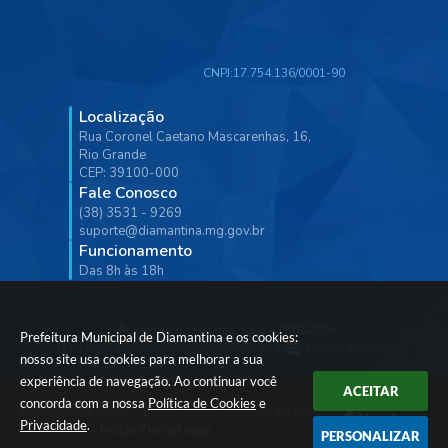
CNPJ:
17.754.136/0001-90
Localização
Rua Coronel Caetano Mascarenhas, 16,
Rio Grande
CEP: 39100-000
Fale Conosco
(38) 3531 - 9269
suporte@diamantina.mg.gov.br
Funcionamento
Das 8h às 18h
Versão do Sistema:
3.5.3 - 19/06/2026
Prefeitura Municipal de Diamantina e os cookies:
Portal atualizado em:
06/08/2026 16:14
Dados Abertos
nosso site usa cookies para melhorar a sua
experiência de navegação. Ao continuar você
ACEITAR
concorda com a nossa
Política de Cookies
e
© Copyright Instar - 2006-2026. Todos os direitos
Privacidade
.
reservados -
Instar Tecnologia
PERSONALIZAR