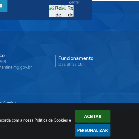
co
Funcionamento
9269
Das 8h às 18h
antina.mg.gov.br
s Abertos
ACEITAR
oncorda com a nossa
Política de Cookies
e
ogia
PERSONALIZAR