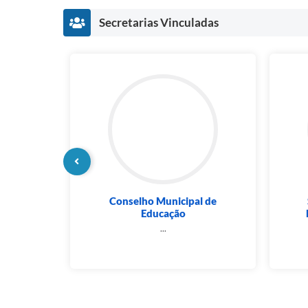
Secretarias Vinculadas
Prefeito
Conselho Municipal de
Educação
zi
...