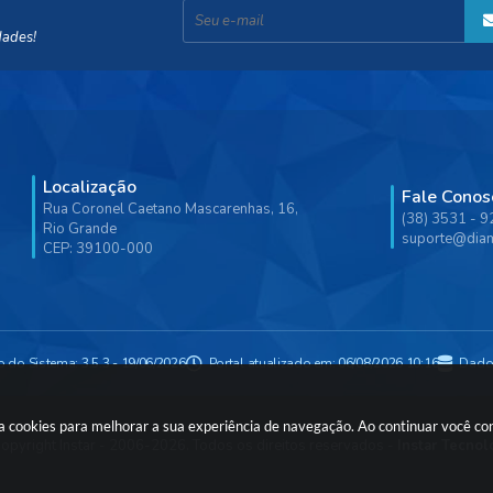
dades!
Localização
Fale Conos
Rua Coronel Caetano Mascarenhas, 16,
(38) 3531 - 
Rio Grande
suporte@diam
CEP: 39100-000
o do Sistema:
3.5.3 - 19/06/2026
Portal atualizado em:
06/08/2026 10:16
Dado
usa cookies para melhorar a sua experiência de navegação. Ao continuar você c
opyright Instar - 2006-2026. Todos os direitos reservados -
Instar Tecnol