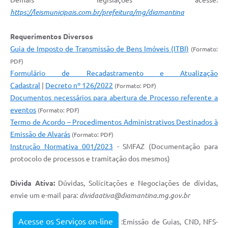
Demais legislações acesse:
https://leismunicipais.com.br/prefeitura/mg/diamantina
Requerimentos Diversos
Guia de Imposto de Transmissão de Bens Imóveis (ITBI)
(Formato:
PDF)
Formulário de Recadastramento e Atualização
Cadastral
|
Decreto nº 126/2022
(Formato: PDF)
Documentos necessários para abertura de Processo referente a
eventos
(Formato: PDF)
Termo de Acordo – Procedimentos Administrativos Destinados à
Emissão de Alvarás
(Formato: PDF)
Instrução Normativa 001/2023
- SMFAZ (Documentação para
protocolo de processos e tramitação dos mesmos)
Dívida Ativa:
Dúvidas, Solicitações e Negociações de dívidas,
envie um e-mail para:
dividaativa@diamantina.mg.gov.br
Acesse os Serviços on-line
:Emissão de Guias, CND, NFS-