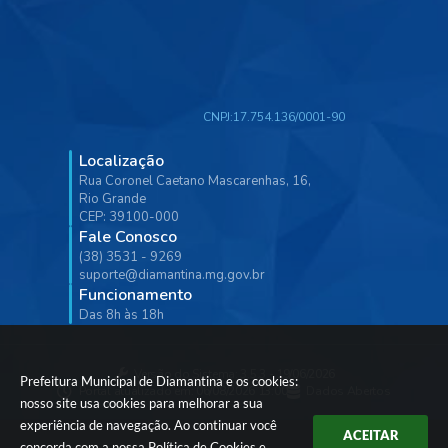
CNPJ:
17.754.136/0001-90
Localização
Rua Coronel Caetano Mascarenhas, 16,
Rio Grande
CEP: 39100-000
Fale Conosco
(38) 3531 - 9269
suporte@diamantina.mg.gov.br
Funcionamento
Das 8h às 18h
Versão do Sistema:
3.5.3 - 19/06/2026
Prefeitura Municipal de Diamantina e os cookies:
Portal atualizado em:
06/08/2026 13:00
Dados Abertos
nosso site usa cookies para melhorar a sua
experiência de navegação. Ao continuar você
ACEITAR
concorda com a nossa
Política de Cookies
e