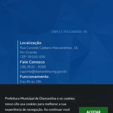
CNPJ:
17.754.136/0001-90
Localização
Rua Coronel Caetano Mascarenhas, 16,
Rio Grande
CEP: 39100-000
Fale Conosco
(38) 3531 - 9269
suporte@diamantina.mg.gov.br
Funcionamento
Das 8h às 18h
Versão do Sistema:
3.5.3 - 19/06/2026
Prefeitura Municipal de Diamantina e os cookies:
Portal atualizado em:
07/08/2026 10:57
Dados Abertos
nosso site usa cookies para melhorar a sua
experiência de navegação. Ao continuar você
ACEITAR