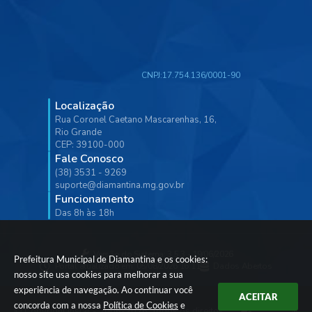
CNPJ:
17.754.136/0001-90
Localização
Rua Coronel Caetano Mascarenhas, 16,
Rio Grande
CEP: 39100-000
Fale Conosco
(38) 3531 - 9269
suporte@diamantina.mg.gov.br
Funcionamento
Das 8h às 18h
Versão do Sistema:
3.5.3 - 19/06/2026
Prefeitura Municipal de Diamantina e os cookies:
Portal atualizado em:
05/08/2026 16:11
Dados Abertos
nosso site usa cookies para melhorar a sua
experiência de navegação. Ao continuar você
ACEITAR
concorda com a nossa
Política de Cookies
e
© Copyright Instar - 2006-2026. Todos os direitos