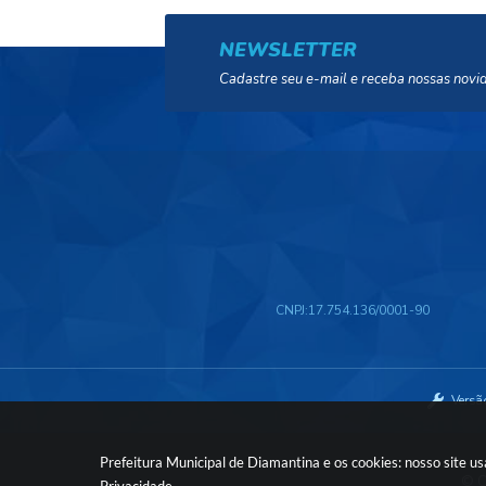
NEWSLETTER
Cadastre seu e-mail e receba nossas novi
CNPJ:
17.754.136/0001-90
Versã
Prefeitura Municipal de Diamantina e os cookies: nosso site 
© C