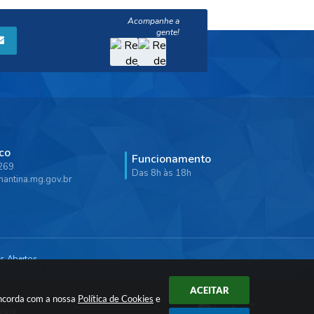
co
Funcionamento
9269
Das 8h às 18h
antina.mg.gov.br
s Abertos
ACEITAR
oncorda com a nossa
Política de Cookies
e
ogia