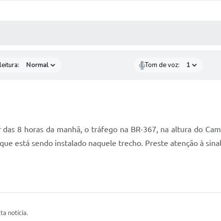
 MÍDIAS
RECEBA NOTÍCIAS
eitura:
Tom de voz:
ir das 8 horas da manhã, o tráfego na BR-367, na altura do C
que está sendo instalado naquele trecho. Preste atenção à sinal
ta notícia.