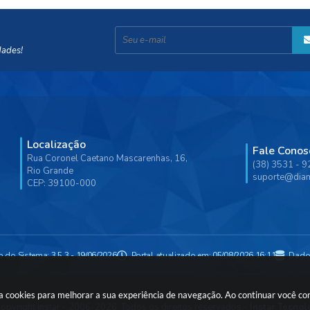
dades!
Localização
Fale Conos
Rua Coronel Caetano Mascarenhas, 16,
(38) 3531 - 
Rio Grande
suporte@diam
CEP: 39100-000
o do Sistema:
3.5.3 - 19/06/2026
Portal atualizado em:
05/08/2026 16:11
Dado
usa cookies para melhorar a sua experiência de navegação. Ao continuar você c
opyright Instar - 2006-2026. Todos os direitos reservados -
Instar Tecnol